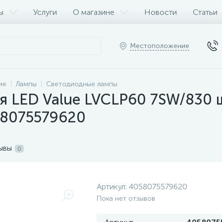
ы
Услуги
О магазине
Новости
Статьи
Местоположение
ие
Лампы
Светодиодные лампы
я LED Value LVCLP60 7SW/830 
58075579620
ывы
0
Артикул:
4058075579620
Пока нет отзывов