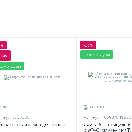
1%
-13%
Рекомендуем
ция
комендуем
тикул:
8105005
Артикул:
405807549920
фракрасная лампа для цыплят
Лампа бактерицидна
с УФ-С излучением T