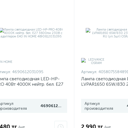
тикул:
4690612031095
Артикул:
405807558489
мпа светодиодная LED-HP-
Лампа светодиодная 
O 40Вт 4000К нейтр. бел. E27
LVPAR1650 6SW/830 
00лм 230В с адаптером E40 IN
2х5 RU (уп.5шт) OSRA
OME 4690612031095
Артикул
Артикул
4690612031095
производителя
производителя
 480 тг
2 990 тг
/шт
/шт