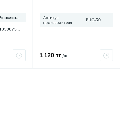
499201
сертификат 2Ex e IIC T6 Gc x
Grand Meyer PHC-30
Рекомендуем
Артикул
PHC-30
производителя
4058075499201
1 120 тг
/шт