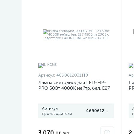
Артикул:
4690612031118
Ар
Лампа светодиодная LED-HP-
Ла
PRO 50Вт 4000К нейтр. бел. E27
PR
4500лм 230В с адаптером E40 IN
36
HOME 4690612031118
H
Артикул
4690612031118
производителя
3 070 тг
2
/шт