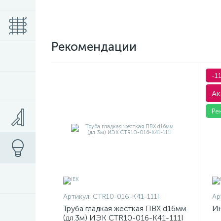
Рекомендации
-1
Ак
Ре
Артикул:
CTR10-016-K41-111I
Ар
Труба гладкая жесткая ПВХ d16мм
Ин
(дл.3м) ИЭК CTR10-016-K41-111I