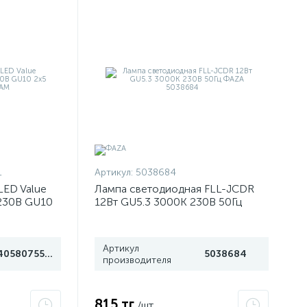
1
Артикул:
5038684
LED Value
Лампа светодиодная FLL-JCDR
230В GU10
12Вт GU5.3 3000К 230В 50Гц
M
ФАZА 5038684
Артикул
4058075584891
5038684
производителя
815 тг
/шт