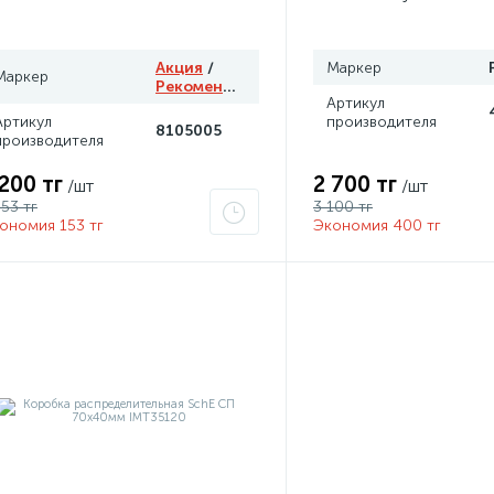
T8 15W G13 4058075
Акция
/
Маркер
Маркер
Рекомендуем
Артикул
Артикул
производителя
8105005
производителя
 200 тг
2 700 тг
/шт
/шт
353 тг
3 100 тг
ономия 153 тг
Экономия 400 тг