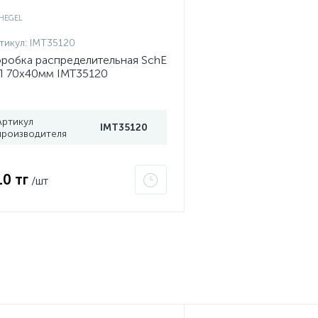
тикул:
IMT35120
робка распределительная SchE
 70х40мм IMT35120
Артикул
IMT35120
производителя
10 тг
/шт