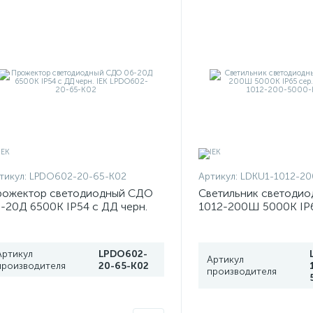
тикул:
LPDO602-20-65-K02
Артикул:
LDKU1-1012-20
рожектор светодиодный СДО
Светильник светодио
-20Д 6500К IP54 с ДД черн.
1012-200Ш 5000К IP6
K LPDO602-20-65-K02
LDKU1-1012-200-50
Артикул
LPDO602-
Артикул
производителя
20-65-K02
производителя