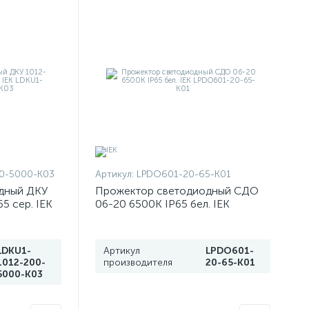
0-5000-K03
Артикул:
LPDO601-20-65-K01
дный ДКУ
Прожектор светодиодный СДО
5 сер. IEK
06-20 6500К IP65 бел. IEK
00-K03
LPDO601-20-65-K01
LDKU1-
Артикул
LPDO601-
1012-200-
производителя
20-65-K01
5000-K03