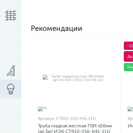
Рекомендации
-1
Ак
Ре
Артикул:
CTR10-016-K41-111I
Ар
Труба гладкая жесткая ПВХ d16мм
Ин
(дл.3м) ИЭК CTR10-016-K41-111I