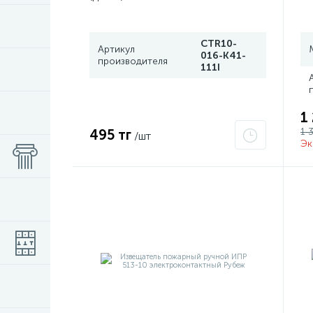
CTR10-
Артикул
016-K41-
производителя
111I
1
1 
495 тг
/шт
Эк