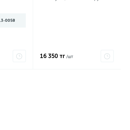
d3.5мм красная 47-1050
13-0058
16 350 тг
/шт