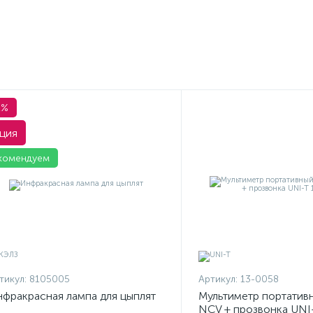
1%
ция
комендуем
тикул:
8105005
Артикул:
13-0058
фракрасная лампа для цыплят
Мультиметр портатив
NCV + прозвонка UNI