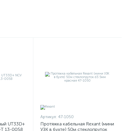
Артикул:
47-1050
ный UT33D+
Протяжка кабельная Rexant (мини
-T 13-0058
УЗК в бухте) 50м стеклопруток