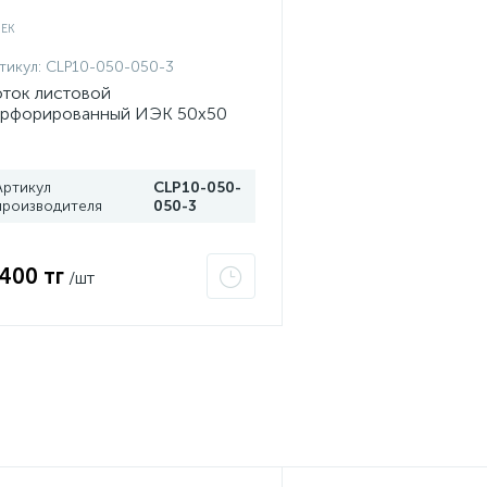
тикул:
CLP10-050-050-3
ток листовой
ерфорированный ИЭК 50х50
000 сталь 0.7мм CLP10-050-
0-3
Артикул
CLP10-050-
производителя
050-3
 400 тг
/шт