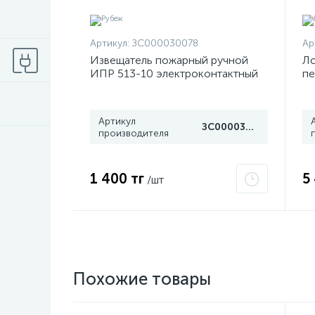
Артикул:
ЗС000030078
Ар
Извещатель пожарный ручной
Ло
ИПР 513-10 электроконтактный
п
Рубеж
L3
05
Артикул
ЗС000030078
производителя
1 400 тг
5
/шт
Похожие товары