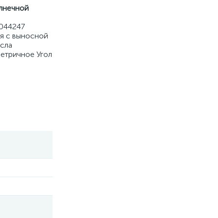
лнечной
0044247
я c выносной
исла
метричное Угол