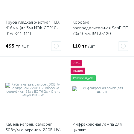
Труба гладкая жесткая ПВХ
Коробка
d16мм (дл.3м) ИЭК CTR10-
распределительная SchE СП
016-K41-111I
70х40мм IMT35120
495 тг
110 тг
/шт
/шт
-11%
Акция
Рекомендуем
Кабель нагрев. саморег.
Инфракрасная лампа для
30Вт/м с экраном 220В UV-
цыплят