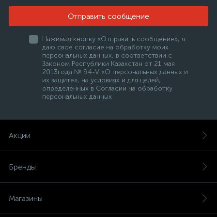
Отправить сообщение
Нажимая кнопку «Отправить сообщение», я
даю свое согласие на обработку моих
персональных данных, в соответствии с
Законом Республики Казахстан от 21 мая
2013года № 94-V «О персональных данных и
их защите», на условиях и для целей,
е
определенных в Согласии на обработку
персональных данных
ые
Акции
Бренды
ие
Магазины
ые