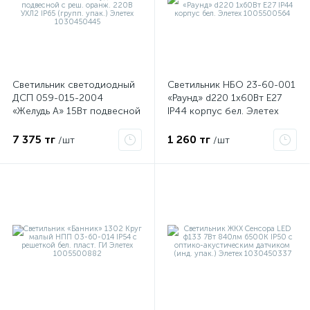
Светильник светодиодный
Светильник НБО 23-60-001
ДСП 059-015-2004
«Раунд» d220 1х60Вт E27
«Желудь А» 15Вт подвесной
IP44 корпус бел. Элетех
с реш. оранж. 220В УХЛ2
1005500564
IP65 (групп. упак.) Элетех
7 375 тг
1 260 тг
/шт
/шт
1030450445