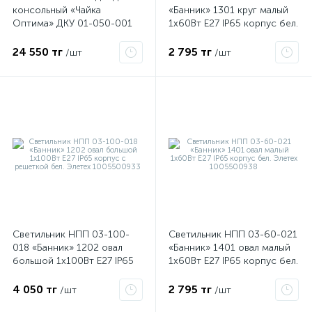
консольный «Чайка
«Банник» 1301 круг малый
Оптима» ДКУ 01-050-001
1х60Вт E27 IP65 корпус бел.
(294) 5000К/5000лм КССШ
Элетех 1005500934
УХЛ1 IP65 бел. (инд.упак.)
24 550 тг
2 795 тг
/шт
/шт
Элетех 1030450294
Светильник НПП 03-100-
Светильник НПП 03-60-021
018 «Банник» 1202 овал
«Банник» 1401 овал малый
большой 1х100Вт E27 IP65
1х60Вт E27 IP65 корпус бел.
корпус с решеткой бел.
Элетех 1005500938
Элетех 1005500933
4 050 тг
2 795 тг
/шт
/шт