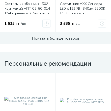
Светильник «Банник» 1302
Светильник ЖКХ Сенсора
Круг малый НПП 03-60-014
LED ф133 7Вт 840лм 6500К
IP54 с решеткой бел. пласт.
IP50 с оптико-
ГИ Элетех 1005500882
акустическим датчиком
(инд. упак.) Элетех
1 635 тг
3 835 тг
/шт
/шт
1030450337
Показать больше товаров
Персональные рекомендации