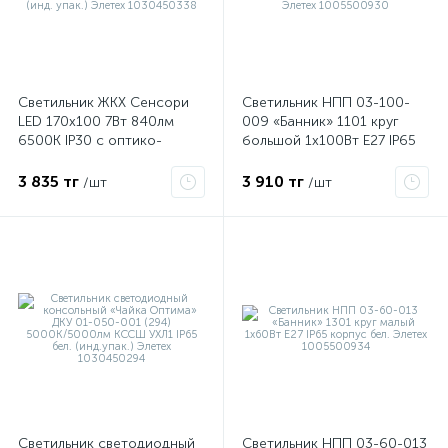
Светильник ЖКХ Сенсори
Светильник НПП 03-100-
LED 170х100 7Вт 840лм
009 «Банник» 1101 круг
6500К IP30 с оптико-
большой 1х100Вт E27 IP65
акустическим датчиком
корпус бел. Элетех
(инд. упак.) Элетех
1005500930
3 835 тг
3 910 тг
/шт
/шт
1030450338
х
Светильник светодиодный
Светильник НПП 03-60-013