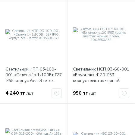
я
Светильник НПП 03-100-
Светильник НСП 03-60-001
001 «Селена 1» 1х100Вт E27
«Бочонок» d120 IP53
IP65 корпус бел. Элетех
корпус пластик черный
1005500139
Элетех 1005550238
4 240 тг
950 тг
/шт
/шт