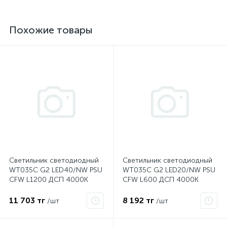
Похожие товары
е
Светильник светодиодный
Светильник светодиодный
ые
WT035C G2 LED40/NW PSU
WT035C G2 LED20/NW PSU
CFW L1200 ДСП 4000К
CFW L600 ДСП 4000К
PHILIPS 911401807384
PHILIPS 911401807284
11 703 тг
8 192 тг
/шт
/шт
ие