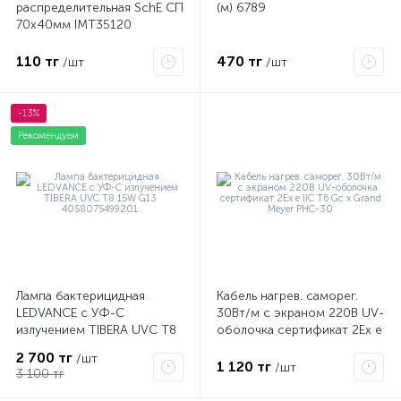
распределительная SchE СП
(м) 6789
70х40мм IMT35120
110 тг
470 тг
/шт
/шт
-13%
Рекомендуем
Лампа бактерицидная
Кабель нагрев. саморег.
LEDVANCE с УФ-С
30Вт/м с экраном 220В UV-
излучением TIBERA UVC T8
оболочка сертификат 2Ex e
15W G13 4058075499201
IIC T6 Gc x Grand Meyer
2 700 тг
/шт
PHC-30
1 120 тг
/шт
3 100 тг