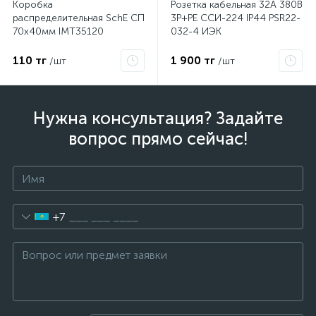
Коробка
Розетка кабельная 32А 380В
распределительная SchE СП
3P+PЕ ССИ-224 IP44 PSR22-
70х40мм IMT35120
032-4 ИЭК
110 тг
1 900 тг
/шт
/шт
Нужна консультация? Задайте
вопрос прямо сейчас!
+7