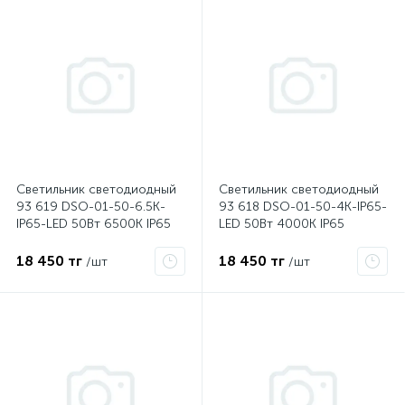
ые
Светильник светодиодный
Светильник светодиодный
93 619 DSO-01-50-6.5K-
93 618 DSO-01-50-4K-IP65-
IP65-LED 50Вт 6500К IP65
LED 50Вт 4000К IP65
5550лм линейный Navigator
5550лм линейный Navigator
93619
93618
18 450 тг
18 450 тг
/шт
/шт