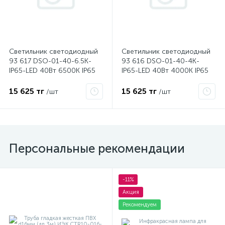
Светильник светодиодный
Светильник светодиодный
93 617 DSO-01-40-6.5K-
93 616 DSO-01-40-4K-
IP65-LED 40Вт 6500К IP65
IP65-LED 40Вт 4000К IP65
4250лм линейный Navigator
4250лм линейный Navigator
93617
93616
15 625 тг
15 625 тг
/шт
/шт
Персональные рекомендации
-11%
Акция
Рекомендуем