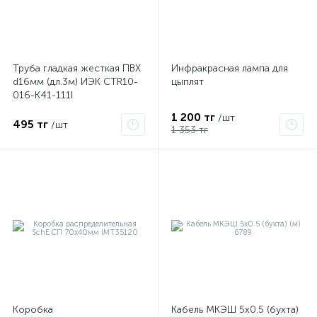
Труба гладкая жесткая ПВХ
Инфракрасная лампа для
d16мм (дл.3м) ИЭК CTR10-
цыплят
016-K41-111I
1 200 тг
/шт
495 тг
/шт
1 353 тг
Коробка
Кабель МКЭШ 5х0.5 (бухта)