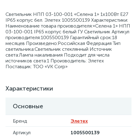
Светильник НПП 03-100-001 «Селена 1» 1х100Вт E27
IP65 корпус бел. Элетех 1005500139 Характеристики:
Наименование товара производителя:«Селена 1» НПП
03-100-001 IP65 корпус белый ГУ Светильник Артикул
производителя:1005500139 Гарантийный срок:18
я
месяцев Произведено:Российская Федерация Тип
светильника:Светильник стеклянный Источник
света:Лампа накаливания Подходит для числа
источников света:1 Производитель: Элетех
Поставщик: ТОО «VK Corp»
Характеристики
Основные
Бренд
Элетех
Артикул
1005500139