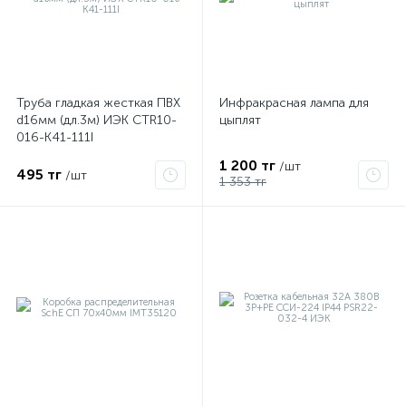
Труба гладкая жесткая ПВХ
Инфракрасная лампа для
d16мм (дл.3м) ИЭК CTR10-
цыплят
016-K41-111I
1 200 тг
/шт
495 тг
/шт
1 353 тг