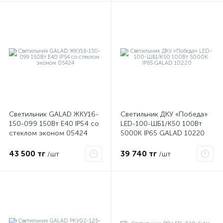
я
Светильник GALAD ЖКУ16-
Светильник ДКУ «Победа»
150-099 150Вт E40 IP54 со
LED-100-ШБ1/К50 100Вт
стеклом эконом 05424
5000К IP65 GALAD 10220
43 500 тг
39 740 тг
/шт
/шт