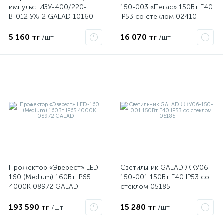
импульс. ИЗУ-400/220-
150-003 «Пегас» 150Вт E40
В-012 УХЛ2 GALAD 10160
IP53 со стеклом 02410
5 160 тг
16 070 тг
/шт
/шт
Прожектор «Эверест» LED-
Светильник GALAD ЖКУ06-
160 (Medium) 160Вт IP65
150-001 150Вт E40 IP53 со
4000К 08972 GALAD
стеклом 05185
193 590 тг
15 280 тг
/шт
/шт