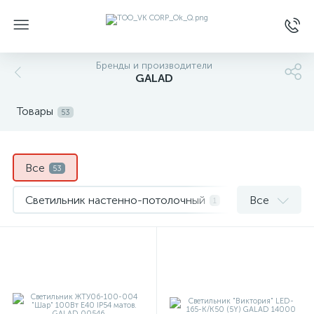
Бренды и производители
GALAD
Товары
53
Все
53
Светильник настенно-потолочный
Все
1
Светильники для АЗС
4
Светильники консольные уличные
30
Светодиодный Прожектор
1