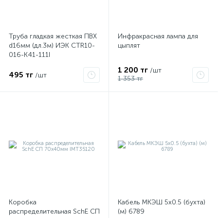
Труба гладкая жесткая ПВХ
Инфракрасная лампа для
d16мм (дл.3м) ИЭК CTR10-
цыплят
016-K41-111I
1 200 тг
/шт
495 тг
/шт
1 353 тг
Коробка
Кабель МКЭШ 5х0.5 (бухта)
распределительная SchE СП
(м) 6789