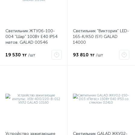
Светодиодный прожектор для открытых пространств и
Стартеры
1
Светильник ЖТУ06-100-
Светильник "Виктория" LED-
004 "Шар" 100Вт E40 IP54
165-К/К50 (5Y) GALAD
матов. GALAD 00546
14000
19 530 тг
93 810 тг
/шт
/шт
х
Устройство зажигающее
Светильник GALAD ЖКУ02-