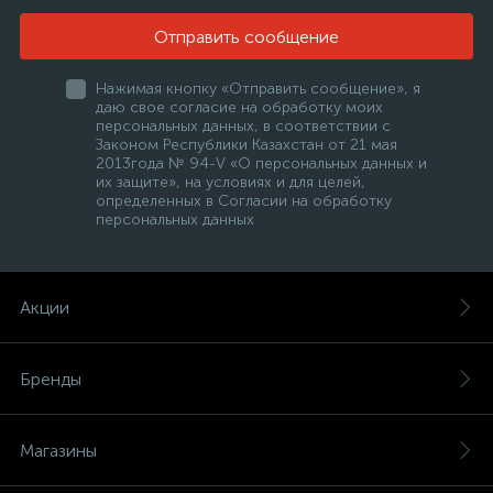
Отправить сообщение
Нажимая кнопку «Отправить сообщение», я
даю свое согласие на обработку моих
персональных данных, в соответствии с
Законом Республики Казахстан от 21 мая
2013года № 94-V «О персональных данных и
их защите», на условиях и для целей,
е
определенных в Согласии на обработку
персональных данных
ые
Акции
Бренды
ие
Магазины
ые