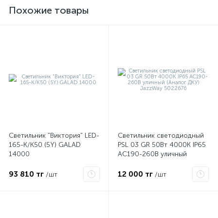
Похожие товары
е
Светильник "Виктория" LED-
Светильник светодиодный
165-К/К50 (5Y) GALAD
PSL 03 GR 50Вт 4000К IP65
14000
AC190-260В уличный
ые
(Аналог ДКУ) JazzWay
5022676
93 810 тг
12 000 тг
/шт
/шт
ие