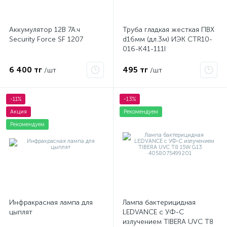
Аккумулятор 12В 7А.ч
Труба гладкая жесткая ПВХ
Security Force SF 1207
d16мм (дл.3м) ИЭК CTR10-
016-K41-111I
6 400 тг
495 тг
/шт
/шт
-11%
-13%
Акция
Рекомендуем
Рекомендуем
Инфракрасная лампа для
Лампа бактерицидная
цыплят
LEDVANCE с УФ-С
излучением TIBERA UVC T8