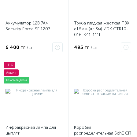
Аккумулятор 12В 7А.ч
Труба гладкая жесткая ПВХ
Security Force SF 1207
d16мм (дл.3м) ИЭК CTR10-
016-K41-111I
6 400 тг
495 тг
/шт
/шт
-11%
Акция
Рекомендуем
Инфракрасная лампа для
Коробка
цыплят
распределительная SchE СП