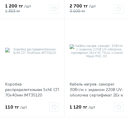
15W G13 4058075499201
1 200 тг
2 700 тг
/шт
/шт
1 353 тг
3 100 тг
Коробка
Кабель нагрев. саморег.
распределительная SchE СП
30Вт/м с экраном 220В UV-
70х40мм IMT35120
оболочка сертификат 2Ex e
IIC T6 Gc x Grand Meyer
PHC-30
110 тг
1 120 тг
/шт
/шт