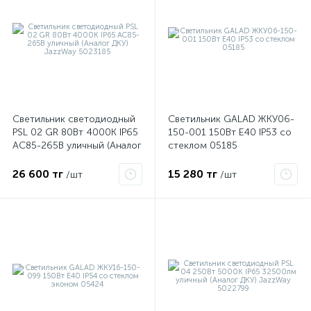
ые
Светильник светодиодный
Светильник GALAD ЖКУ06-
PSL 02 GR 80Вт 4000К IP65
150-001 150Вт E40 IP53 со
AC85-265В уличный (Аналог
стеклом 05185
ДКУ) JazzWay 5023185
26 600 тг
15 280 тг
/шт
/шт