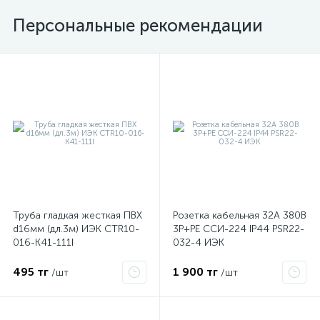
Персональные рекомендации
я
Труба гладкая жесткая ПВХ
Розетка кабельная 32А 380В
d16мм (дл.3м) ИЭК CTR10-
3P+PЕ ССИ-224 IP44 PSR22-
016-K41-111I
032-4 ИЭК
495 тг
1 900 тг
/шт
/шт