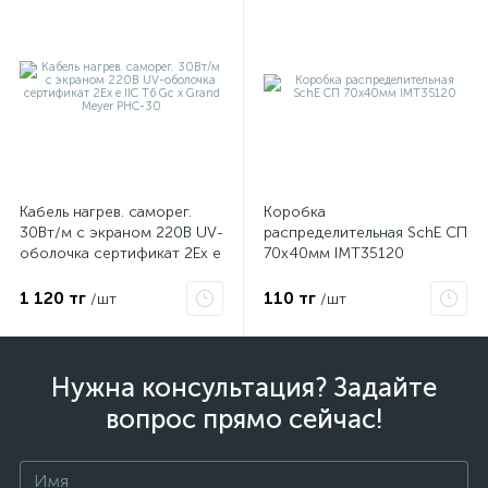
Кабель нагрев. саморег.
Коробка
30Вт/м с экраном 220В UV-
распределительная SchE СП
оболочка сертификат 2Ex e
70х40мм IMT35120
IIC T6 Gc x Grand Meyer
PHC-30
1 120 тг
110 тг
/шт
/шт
Нужна консультация? Задайте
вопрос прямо сейчас!