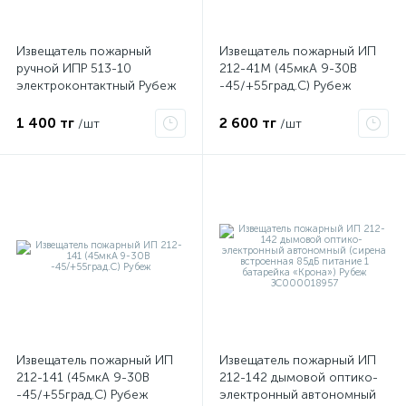
Извещатель пожарный
Извещатель пожарный ИП
ручной ИПР 513-10
212-41М (45мкА 9-30В
электроконтактный Рубеж
-45/+55град.C) Рубеж
ЗС000010085
1 400 тг
2 600 тг
/шт
/шт
х
Извещатель пожарный ИП
Извещатель пожарный ИП
212-141 (45мкА 9-30В
212-142 дымовой оптико-
-45/+55град.C) Рубеж
электронный автономный