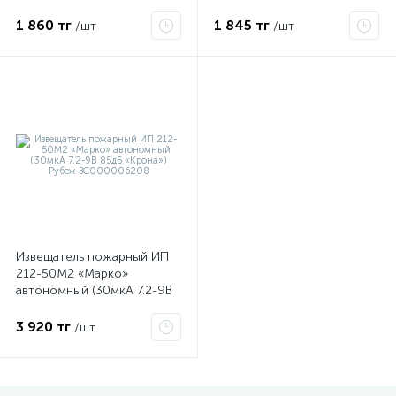
(сирена встроенная 85дБ
питание 1 батарейка
1 860 тг
1 845 тг
/шт
/шт
«Крона») Рубеж
ЗС000018957
Извещатель пожарный ИП
212-50М2 «Марко»
автономный (30мкА 7.2-9В
85дБ «Крона») Рубеж
ЗС000006208
3 920 тг
/шт