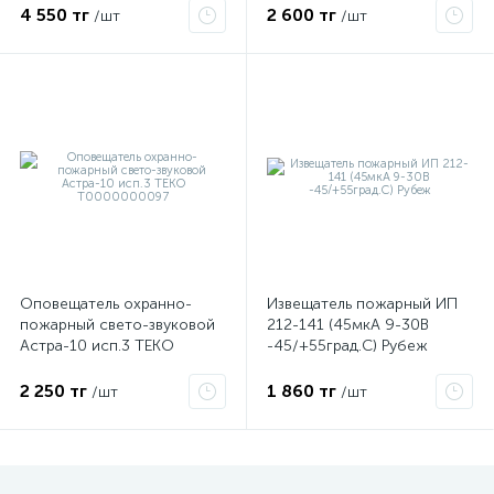
Болид 224800
4 550 тг
2 600 тг
/шт
/шт
Оповещатель охранно-
Извещатель пожарный ИП
пожарный свето-звуковой
212-141 (45мкА 9-30В
Астра-10 исп.3 ТЕКО
-45/+55град.C) Рубеж
Т0000000097
2 250 тг
1 860 тг
/шт
/шт