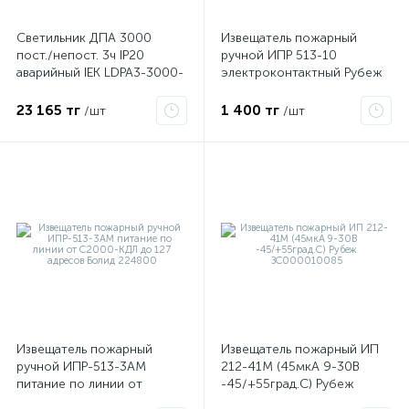
Светильник ДПА 3000
Извещатель пожарный
пост./непост. 3ч IP20
ручной ИПР 513-10
аварийный IEK LDPA3-3000-
электроконтактный Рубеж
3-20-K01
23 165 тг
1 400 тг
/шт
/шт
Извещатель пожарный
Извещатель пожарный ИП
ручной ИПР-513-3АМ
212-41М (45мкА 9-30В
питание по линии от
-45/+55град.C) Рубеж
С2000-КДЛ до 127 адресов
ЗС000010085