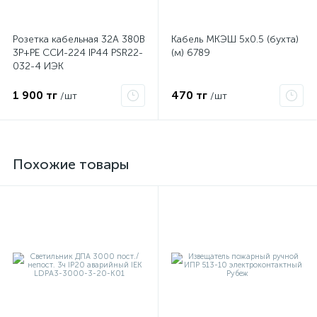
Розетка кабельная 32А 380В
Кабель МКЭШ 5х0.5 (бухта)
ые
3P+PЕ ССИ-224 IP44 PSR22-
(м) 6789
032-4 ИЭК
1 900 тг
470 тг
/шт
/шт
Похожие товары