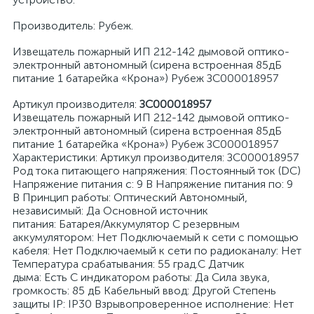
Производитель: Рубеж.
Извещатель пожарный ИП 212-142 дымовой оптико-
электронный автономный (сирена встроенная 85дБ
питание 1 батарейка «Крона») Рубеж ЗС000018957
Артикул производителя:
ЗС000018957
Извещатель пожарный ИП 212-142 дымовой оптико-
электронный автономный (сирена встроенная 85дБ
питание 1 батарейка «Крона») Рубеж ЗС000018957
Характеристики: Артикул производителя: ЗС000018957
Род тока питающего напряжения: Постоянный ток (DC)
Напряжение питания с: 9 В Напряжение питания по: 9
В Принцип работы: Оптический Автономный,
независимый: Да Основной источник
питания: Батарея/Аккумулятор С резервным
аккумулятором: Нет Подключаемый к сети с помощью
кабеля: Нет Подключаемый к сети по радиоканалу: Нет
Температура срабатывания: 55 град.C Датчик
дыма: Есть С индикатором работы: Да Сила звука,
громкость: 85 дБ Кабельный ввод: Другой Степень
защиты IP: IP30 Взрывопроверенное исполнение: Нет