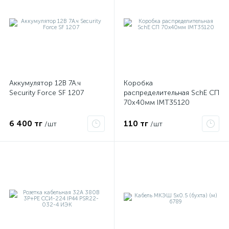
Аккумулятор 12В 7А.ч
Коробка
Security Force SF 1207
распределительная SchE СП
70х40мм IMT35120
6 400 тг
110 тг
/шт
/шт
е
ые
ие