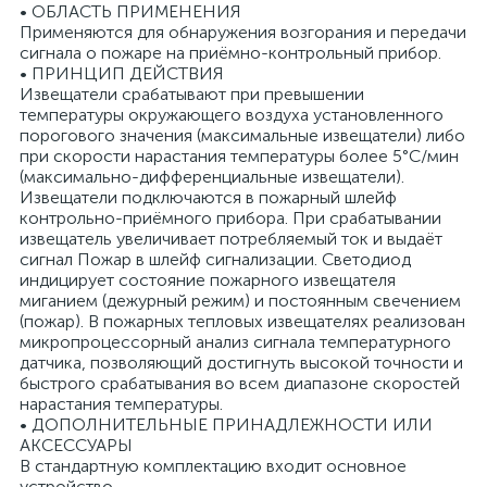
• ОБЛАСТЬ ПРИМЕНЕНИЯ
Применяются для обнаружения возгорания и передачи
сигнала о пожаре на приёмно-контрольный прибор.
• ПРИНЦИП ДЕЙСТВИЯ
Извещатели срабатывают при превышении
температуры окружающего воздуха установленного
порогового значения (максимальные извещатели) либо
я
при скорости нарастания температуры более 5°С/мин
(максимально-дифференциальные извещатели).
Извещатели подключаются в пожарный шлейф
контрольно-приёмного прибора. При срабатывании
извещатель увеличивает потребляемый ток и выдаёт
сигнал Пожар в шлейф сигнализации. Светодиод
индицирует состояние пожарного извещателя
миганием (дежурный режим) и постоянным свечением
(пожар). В пожарных тепловых извещателях реализован
микропроцессорный анализ сигнала температурного
датчика, позволяющий достигнуть высокой точности и
быстрого срабатывания во всем диапазоне скоростей
нарастания температуры.
• ДОПОЛНИТЕЛЬНЫЕ ПРИНАДЛЕЖНОСТИ ИЛИ
АКСЕССУАРЫ
В стандартную комплектацию входит основное
устройство.