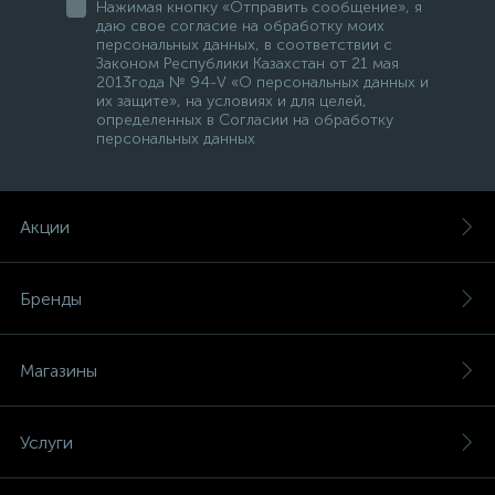
Нажимая кнопку «Отправить сообщение», я
даю свое согласие на обработку моих
персональных данных, в соответствии с
Законом Республики Казахстан от 21 мая
2013года № 94-V «О персональных данных и
их защите», на условиях и для целей,
определенных в Согласии на обработку
персональных данных
Акции
Бренды
Магазины
Услуги