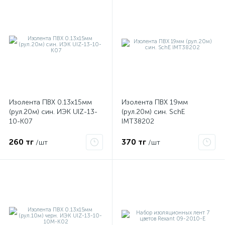
Изолента ПВХ 0.13х15мм
Изолента ПВХ 19мм
(рул.20м) син. ИЭК UIZ-13-
(рул.20м) син. SchE
10-K07
IMT38202
е
260 тг
370 тг
/шт
/шт
ые
ие