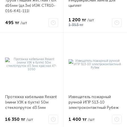
Труба гладкая жесткая ПВХ
Инфракрасная лампа для
d16мм (дл.3м) ИЭК CTR10-
цыплят
016-K41-111I
1 200 тг
/шт
495 тг
/шт
1 353 тг
Протяжка кабельная Rexant
Извещатель пожарный
(мини УЗК в бухте) 50м
ручной ИПР 513-10
стеклопруток d3.5мм
электроконтактный Рубеж
красная 47-1050
16 350 тг
1 400 тг
/шт
/шт