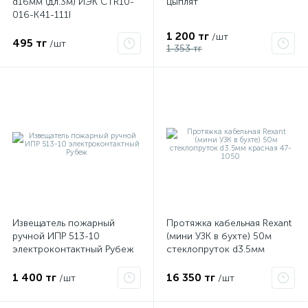
d16мм (дл.3м) ИЭК CTR10-
цыплят
016-K41-111I
1 200 тг
/шт
495 тг
/шт
1 353 тг
Извещатель пожарный
Протяжка кабельная Rexant
ручной ИПР 513-10
(мини УЗК в бухте) 50м
электроконтактный Рубеж
стеклопруток d3.5мм
красная 47-1050
1 400 тг
16 350 тг
/шт
/шт