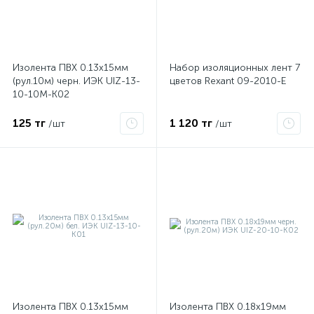
ые
Изолента ПВХ 0.13х15мм
Набор изоляционных лент 7
(рул.10м) черн. ИЭК UIZ-13-
цветов Rexant 09-2010-E
10-10M-K02
125 тг
1 120 тг
/шт
/шт
Изолента ПВХ 0.13х15мм
Изолента ПВХ 0.18х19мм