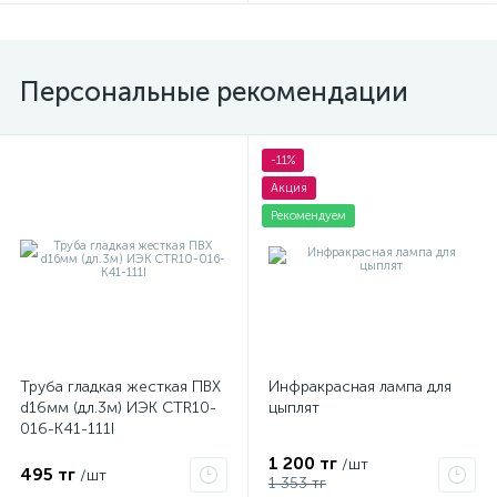
Персональные рекомендации
-11%
Акция
Рекомендуем
Труба гладкая жесткая ПВХ
Инфракрасная лампа для
d16мм (дл.3м) ИЭК CTR10-
цыплят
016-K41-111I
1 200 тг
/шт
495 тг
/шт
1 353 тг