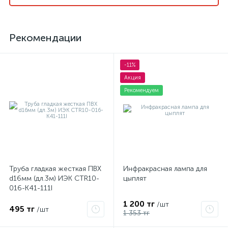
Рекомендации
-11%
Акция
Рекомендуем
Труба гладкая жесткая ПВХ
Инфракрасная лампа для
d16мм (дл.3м) ИЭК CTR10-
цыплят
016-K41-111I
1 200 тг
/шт
495 тг
/шт
1 353 тг