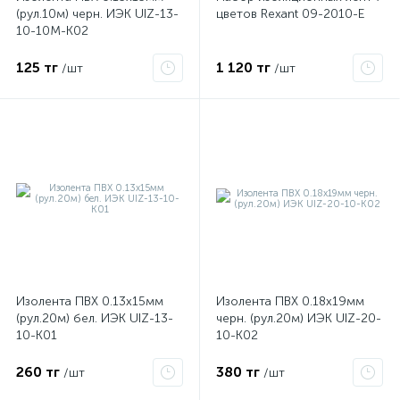
(рул.10м) черн. ИЭК UIZ-13-
цветов Rexant 09-2010-E
10-10M-K02
ые
125 тг
1 120 тг
/шт
/шт
Изолента ПВХ 0.13х15мм
Изолента ПВХ 0.18х19мм
(рул.20м) бел. ИЭК UIZ-13-
черн. (рул.20м) ИЭК UIZ-20-
10-K01
10-K02
260 тг
380 тг
/шт
/шт