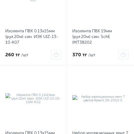
Изолента ПВХ 0.13х15мм
Изолента ПВХ 19мм
(рул.20м) син. ИЭК UIZ-13-
(рул.20м) син. SchE
10-K07
IMT38202
260 тг
370 тг
/шт
/шт
е
ые
Изолента ПВХ 0.13х15мм
Набор изоляционных лент 7
ие