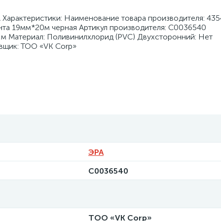
Характеристики: Наименование товара производителя: 43
та 19мм*20м черная Артикул производителя: C0036540
 м Материал: Поливинилхлорид (PVC) Двухсторонний: Нет
вщик: ТОО «VK Corp»
ЭРА
C0036540
ТОО «VK Corp»