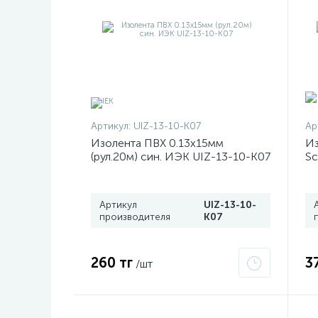
Артикул:
UIZ-13-10-K07
Ар
Изолента ПВХ 0.13х15мм
Из
(рул.20м) син. ИЭК UIZ-13-10-K07
Sc
Артикул
UIZ-13-10-
производителя
K07
260 тг
3
/шт