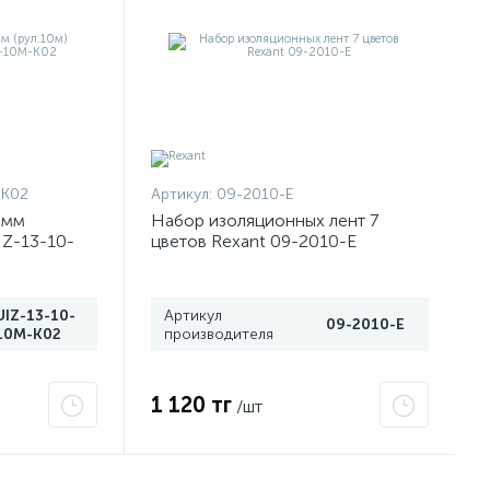
-K02
Артикул:
09-2010-E
5мм
Набор изоляционных лент 7
IZ-13-10-
цветов Rexant 09-2010-E
UIZ-13-10-
Артикул
09-2010-E
10M-K02
производителя
1 120 тг
/шт