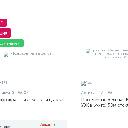
1%
ция
комендуем
тикул:
8105005
Артикул:
47-1050
фракрасная лампа для цыплят
Протяжка кабельная R
УЗК в бухте) 50м сте
d3.5мм красная 47-10
Акция
/
Маркер