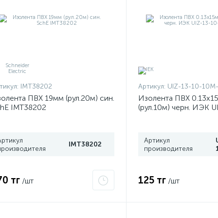
тикул:
IMT38202
Артикул:
UIZ-13-10-10M
олента ПВХ 19мм (рул.20м) син.
Изолента ПВХ 0.13х1
hE IMT38202
(рул.10м) черн. ИЭК U
10M-K02
Артикул
Артикул
IMT38202
производителя
производителя
70 тг
125 тг
/шт
/шт