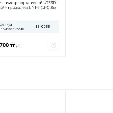
льтиметр портативный UT33D+
V + прозвонка UNI-T 13-0058
Артикул
13-0058
производителя
 700 тг
/шт