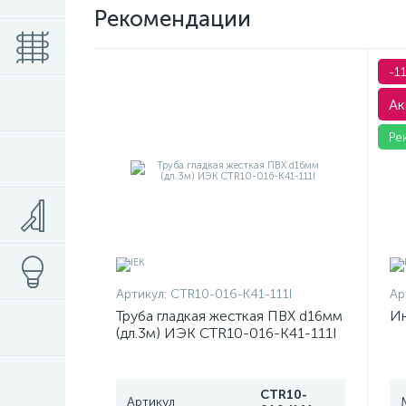
Рекомендации
-1
Ак
Ре
Артикул:
CTR10-016-K41-111I
Ар
Труба гладкая жесткая ПВХ d16мм
Ин
(дл.3м) ИЭК CTR10-016-K41-111I
CTR10-
Артикул