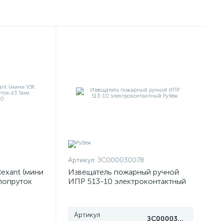
Артикул:
ЗС000030078
exant (мини
Извещатель пожарный ручной
клопруток
ИПР 513-10 электроконтактный
50
Рубеж
Артикул
ЗС000030078