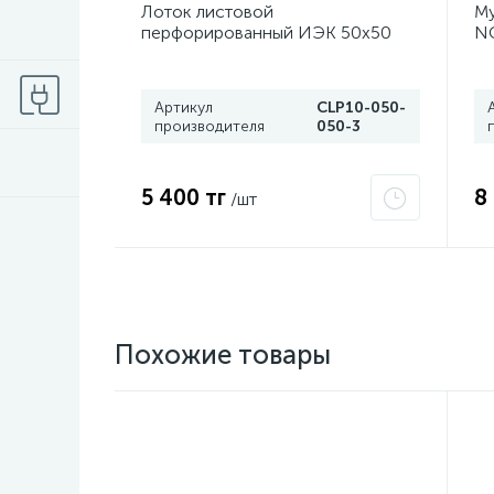
Лоток листовой
Му
перфорированный ИЭК 50х50
NC
L3000 сталь 0.7мм CLP10-050-
050-3
Артикул
CLP10-050-
производителя
050-3
5 400 тг
8
/шт
Похожие товары