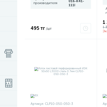
016-K41-
производителя
111I
1
1 
495 тг
/шт
Эк
Артикул:
CLP10-050-050-3
Ар