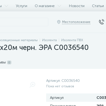
ы
Услуги
О магазине
Новости
Статьи
Местоположение
золяционные материалы
Изолента
Изолента ПВХ
х20м черн. ЭРА C0036540
ывы
0
Артикул:
C0036540
Пока нет отзывов
Артикул
C00
Производитель
ЭРА