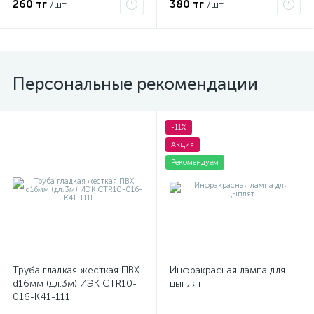
260 тг
380 тг
/шт
/шт
Персональные рекомендации
-11%
Акция
Рекомендуем
Труба гладкая жесткая ПВХ
Инфракрасная лампа для
d16мм (дл.3м) ИЭК CTR10-
цыплят
016-K41-111I