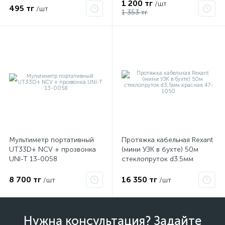
1 200 тг
/шт
495 тг
/шт
1 353 тг
Мультиметр портативный
Протяжка кабельная Rexant
UT33D+ NCV + прозвонка
(мини УЗК в бухте) 50м
UNI-T 13-0058
стеклопруток d3.5мм
красная 47-1050
8 700 тг
16 350 тг
/шт
/шт
Нужна консультация? Задайте