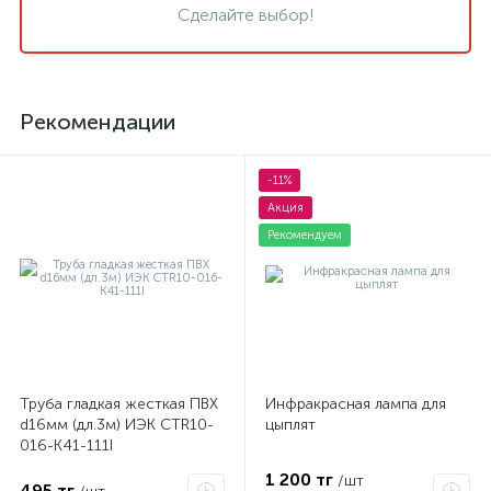
Сделайте выбор!
Рекомендации
-11%
Акция
Рекомендуем
Труба гладкая жесткая ПВХ
Инфракрасная лампа для
d16мм (дл.3м) ИЭК CTR10-
цыплят
016-K41-111I
1 200 тг
/шт
495 тг