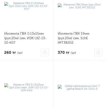
Изолента ПВХ 0.13х15мм
Изолента ПВХ 19мм
(рул.20м) син. ИЭК UIZ-13-
(рул.20м) син. SchE
10-K07
IMT38202
260 тг
370 тг
/шт
/шт
е
ые
ие