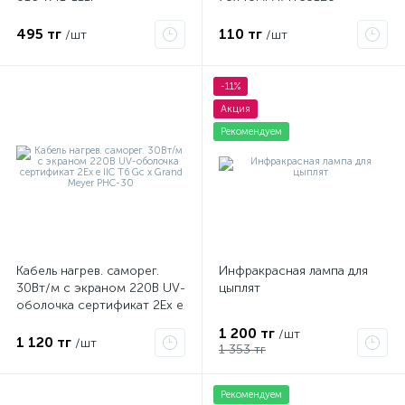
495 тг
110 тг
/шт
/шт
-11%
Акция
Рекомендуем
Кабель нагрев. саморег.
Инфракрасная лампа для
30Вт/м с экраном 220В UV-
цыплят
оболочка сертификат 2Ex e
IIC T6 Gc x Grand Meyer
1 200 тг
/шт
PHC-30
1 120 тг
/шт
1 353 тг
Рекомендуем