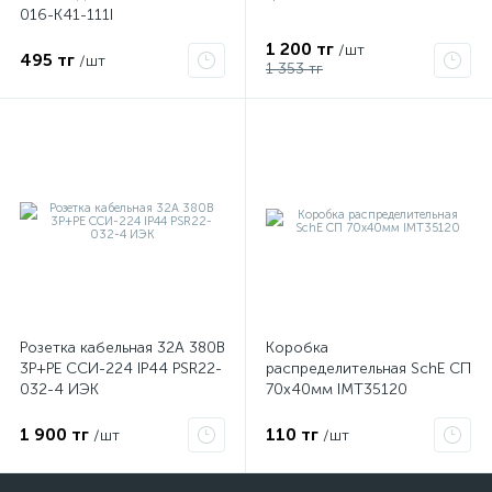
016-K41-111I
1 200 тг
/шт
495 тг
/шт
1 353 тг
Розетка кабельная 32А 380В
Коробка
3P+PЕ ССИ-224 IP44 PSR22-
распределительная SchE СП
032-4 ИЭК
70х40мм IMT35120
1 900 тг
110 тг
/шт
/шт