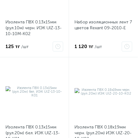
ые
Изолента ПВХ 0.13х15мм
Набор изоляционных лент 7
(рул.10м) черн. ИЭК UIZ-13-
цветов Rexant 09-2010-E
10-10M-K02
125 тг
1 120 тг
/шт
/шт
Изолента ПВХ 0.13х15мм
Изолента ПВХ 0.18х19мм
(рул.20м) бел. ИЭК UIZ-13-
черн. (рул.20м) ИЭК UIZ-20-