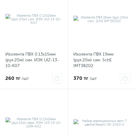
Изолента ПВХ 0.13х15мм
Изолента ПВХ 19мм
(рул.20м) син. ИЭК UIZ-13-
(рул.20м) син. SchE
10-K07
IMT38202
260 тг
370 тг
/шт
/шт
е
ые
ие