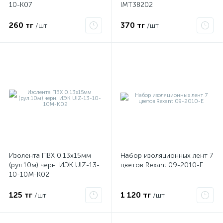
10-K07
IMT38202
260 тг
370 тг
/шт
/шт
е
Изолента ПВХ 0.13х15мм
Набор изоляционных лент 7
ые
(рул.10м) черн. ИЭК UIZ-13-
цветов Rexant 09-2010-E
10-10M-K02
125 тг
1 120 тг
/шт
/шт
ие