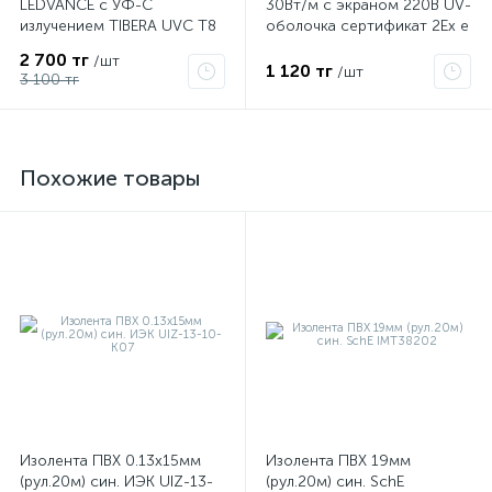
LEDVANCE с УФ-С
30Вт/м с экраном 220В UV-
излучением TIBERA UVC T8
оболочка сертификат 2Ex e
15W G13 4058075499201
IIC T6 Gc x Grand Meyer
2 700 тг
/шт
PHC-30
1 120 тг
/шт
3 100 тг
Похожие товары
Изолента ПВХ 0.13х15мм
Изолента ПВХ 19мм
(рул.20м) син. ИЭК UIZ-13-
(рул.20м) син. SchE