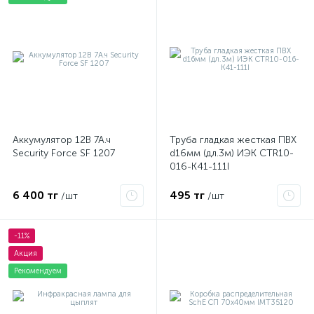
Аккумулятор 12В 7А.ч
Труба гладкая жесткая ПВХ
Security Force SF 1207
d16мм (дл.3м) ИЭК CTR10-
016-K41-111I
6 400 тг
495 тг
/шт
/шт
-11%
Акция
Рекомендуем