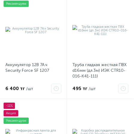
Рекомендуем
Аккумулятор 12В 7А.ч
Труба гладкая жесткая ПВХ
Security Force SF 1207
d16мм (дл.3м) ИЭК CTR10-
016-K41-111I
6 400 тг
495 тг
/шт
/шт
-11%
Акция
Рекомендуем