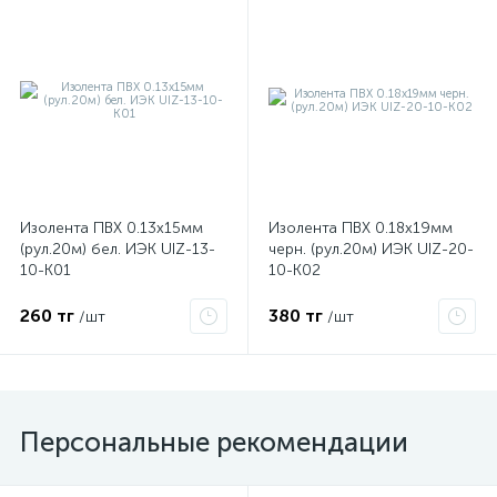
ые
Изолента ПВХ 0.13х15мм
Изолента ПВХ 0.18х19мм
(рул.20м) бел. ИЭК UIZ-13-
черн. (рул.20м) ИЭК UIZ-20-
10-K01
10-K02
260 тг
380 тг
/шт
/шт
Персональные рекомендации