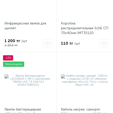
Инфракрасная лампа для
Коробка
цыплят
распределительная SchE СП
70х40мм IMT35120
1 200 тг
/шт
110 тг
/шт
1 353 тг
-13%
Рекомендуем
Лампа бактерицидная
Кабель нагрев. саморег.