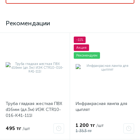
Рекомендации
-11%
Акция
Рекомендуем
Труба гладкая жесткая ПВХ
Инфракрасная лампа для
d16мм (дл.3м) ИЭК CTR10-
цыплят
016-K41-111I
1 200 тг
/шт
495 тг
/шт
1 353 тг