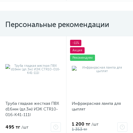
Персональные рекомендации
-11%
Акция
Рекомендуем
Труба гладкая жесткая ПВХ
Инфракрасная лампа для
d16мм (дл.3м) ИЭК CTR10-
цыплят
016-K41-111I
1 200 тг
/шт
495 тг
/шт
1 353 тг