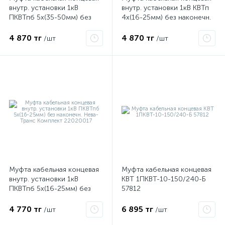
внутр. установки 1кВ
внутр. установки 1кВ КВТп
ПКВТпб 5х(35-50мм) без
4х(16-25мм) без наконечн.
наконечн. Нева-Транс
Нева-Транс Комплект
ые
Комплект 22020018
22020009
4 870 тг
4 870 тг
/шт
/шт
Муфта кабельная концевая
Муфта кабельная концевая
внутр. установки 1кВ
КВТ 1ПКВТ-10-150/240-Б
ПКВТпб 5х(16-25мм) без
57812
наконечн. Нева-Транс
Комплект 22020017
4 770 тг
6 895 тг
/шт
/шт