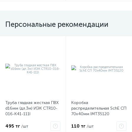
Персональные рекомендации
Труба гладкая жесткая ПВХ
Коробка
d16мм (дл.3м) ИЭК CTR10-
распределительная SchE СП
016-K41-111I
70х40мм IMT35120
495 тг
110 тг
/шт
/шт