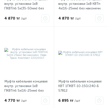
внутр. установки 1кВ
внутр. установки 1кВ КВТп
ПКВТпб 5х(35-50мм) без
4х(16-25мм) без наконечн.
наконечн. Нева-Транс
Нева-Транс Комплект
ые
Комплект 22020018
22020009
4 870 тг
4 870 тг
/шт
/шт
Муфта кабельная концевая
Муфта кабельная концевая
внутр. установки 1кВ
КВТ 1ПКВТ-10-150/240-Б
ПКВТпб 5х(16-25мм) без
57812
наконечн. Нева-Транс
Комплект 22020017
4 770 тг
6 895 тг
/шт
/шт