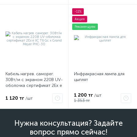
-11%
Акция
Рекомендуем
Кабель нагрев. саморег.
Инфракрасная лампа для
30Вт/м с экраном 220В UV-
цыплят
оболочка сертификат 2Ex e
IIC T6 Gc x Grand Meyer
1 200 тг
/шт
PHC-30
1 120 тг
/шт
1 353 тг
Нужна консультация? Задайте
вопрос прямо сейчас!