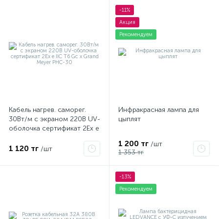
-11%
Акция
Рекомендуем
Кабель нагрев. саморег.
Инфракрасная лампа для
30Вт/м с экраном 220В UV-
цыплят
оболочка сертификат 2Ex e
IIC T6 Gc x Grand Meyer
1 200 тг
/шт
PHC-30
1 120 тг
/шт
1 353 тг
-13%
Рекомендуем