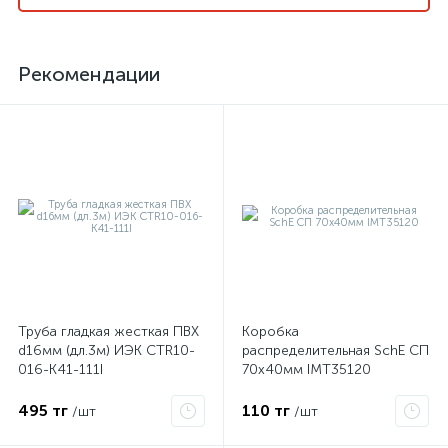
Рекомендации
Труба гладкая жесткая ПВХ
Коробка
d16мм (дл.3м) ИЭК CTR10-
распределительная SchE СП
016-K41-111I
70х40мм IMT35120
495 тг
110 тг
/шт
/шт