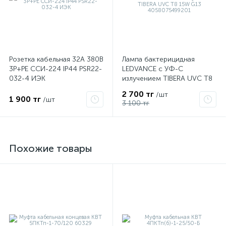
Розетка кабельная 32А 380В
Лампа бактерицидная
3P+PЕ ССИ-224 IP44 PSR22-
LEDVANCE с УФ-С
032-4 ИЭК
излучением TIBERA UVC T8
15W G13 4058075499201
2 700 тг
/шт
1 900 тг
/шт
3 100 тг
Похожие товары