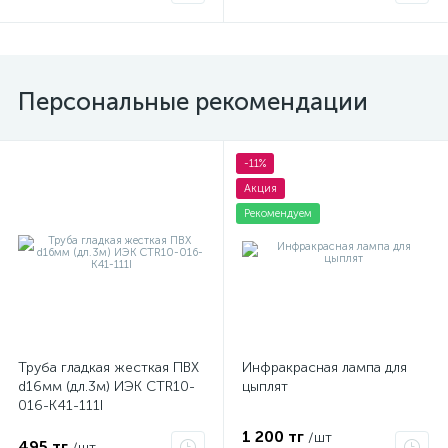
Персональные рекомендации
-11%
Акция
Рекомендуем
Труба гладкая жесткая ПВХ
Инфракрасная лампа для
d16мм (дл.3м) ИЭК CTR10-
цыплят
016-K41-111I
1 200 тг
/шт
495 тг
/шт