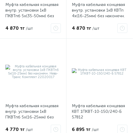
Муфта кабельная концевая
Муфта кабельная концевая
внутр. установки 1кВ
внутр. установки 1кВ КВТп
ПКВТпб 5х(35-50мм) без
4х(16-25мм) без наконечн.
ые
наконечн. Нева-Транс
Нева-Транс Комплект
Комплект 22020018
22020009
4 870 тг
4 870 тг
/шт
/шт
Муфта кабельная концевая
Муфта кабельная концевая
внутр. установки 1кВ
КВТ 1ПКВТ-10-150/240-Б
ПКВТпб 5х(16-25мм) без
57812
наконечн. Нева-Транс
Комплект 22020017
4 770 тг
6 895 тг
/шт
/шт