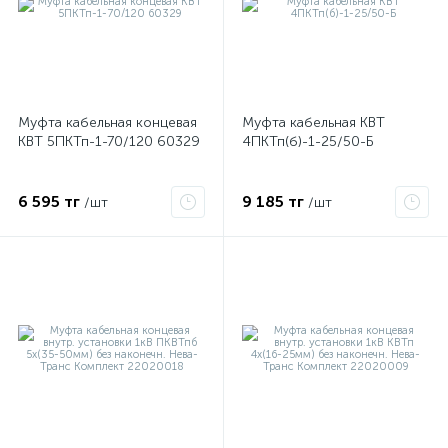
Муфта кабельная концевая
Муфта кабельная КВТ
КВТ 5ПКТп-1-70/120 60329
4ПКТп(б)-1-25/50-Б
6 595 тг
9 185 тг
/шт
/шт
е
ые
ие