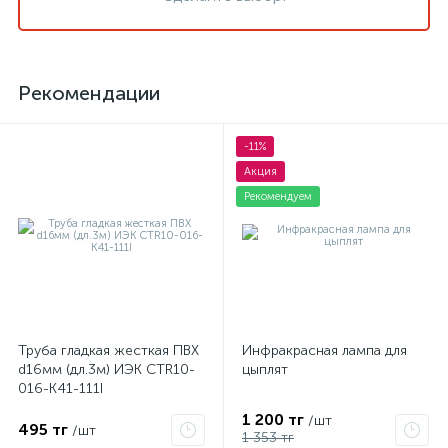
Рекомендации
-11%
Акция
Рекомендуем
Труба гладкая жесткая ПВХ
Инфракрасная лампа для
d16мм (дл.3м) ИЭК CTR10-
цыплят
016-K41-111I
1 200 тг
/шт
495 тг
/шт
1 353 тг