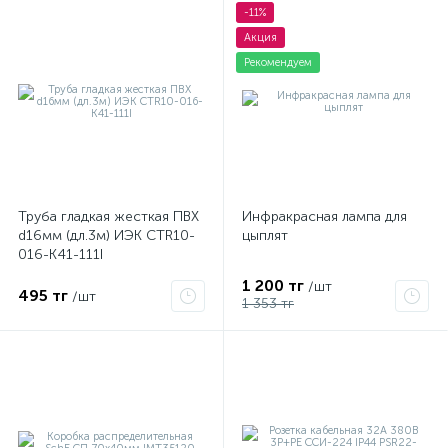
-11%
Акция
Рекомендуем
Труба гладкая жесткая ПВХ
Инфракрасная лампа для
d16мм (дл.3м) ИЭК CTR10-
цыплят
016-K41-111I
1 200 тг
/шт
495 тг
/шт
1 353 тг