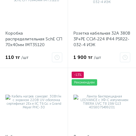
Коробка
Розетка кабельная 32А 380В
распределительная SchE СП
3P+PЕ ССИ-224 IP44 PSR22-
70х40мм IMT35120
032-4 ИЭК
110 тг
1 900 тг
/шт
/шт
-13%
Рекомендуем