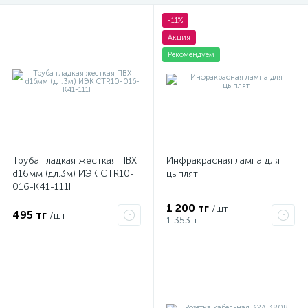
-11%
Акция
Рекомендуем
Труба гладкая жесткая ПВХ
Инфракрасная лампа для
d16мм (дл.3м) ИЭК CTR10-
цыплят
016-K41-111I
1 200 тг
/шт
495 тг
/шт
1 353 тг