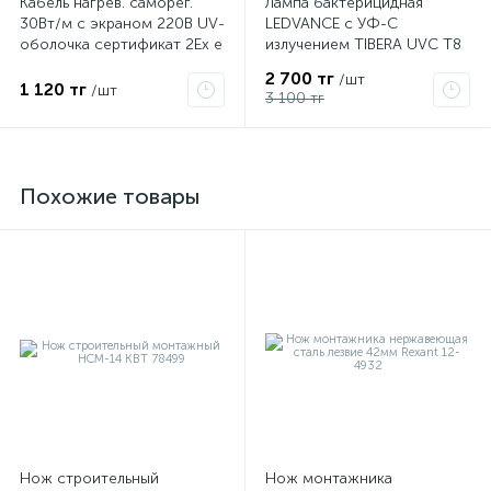
Кабель нагрев. саморег.
Лампа бактерицидная
30Вт/м с экраном 220В UV-
LEDVANCE с УФ-С
оболочка сертификат 2Ex e
излучением TIBERA UVC T8
IIC T6 Gc x Grand Meyer
15W G13 4058075499201
2 700 тг
/шт
PHC-30
1 120 тг
/шт
3 100 тг
Похожие товары
Нож строительный
Нож монтажника