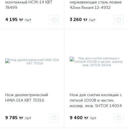
монтажный НСМ-14 КВТ
нержавеющая сталь лезвие
78499
42мм Rexant 12-4932
4 195 тг
3 260 тг
/шт
/шт
е
ые
Нож диэлектрический
Нож для снятия изоляции с
НМИ-01А КВТ 70316
пяткой 1000В и частич.
изолир. лезв. SHTOK 14004
9 785 тг
9 400 тг
/шт
/шт
ие