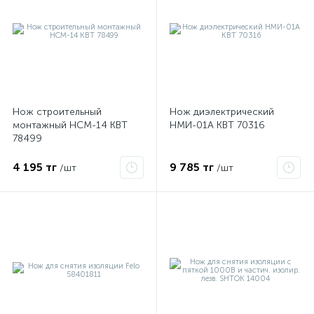
Нож строительный
Нож диэлектрический
монтажный НСМ-14 КВТ
НМИ-01А КВТ 70316
78499
4 195 тг
9 785 тг
/шт
/шт
е
ые
ие