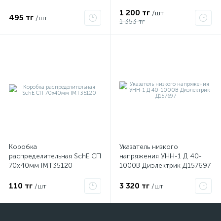
1 200 тг
/шт
495 тг
/шт
1 353 тг
Коробка
Указатель низкого
распределительная SchE СП
напряжения УНН-1 Д 40-
70х40мм IMT35120
1000В Диэлектрик Д157697
110 тг
3 320 тг
/шт
/шт