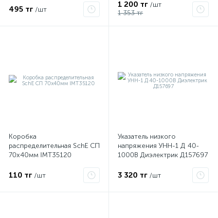
1 200 тг
/шт
495 тг
/шт
1 353 тг
Коробка
Указатель низкого
распределительная SchE СП
напряжения УНН-1 Д 40-
70х40мм IMT35120
1000В Диэлектрик Д157697
110 тг
3 320 тг
/шт
/шт