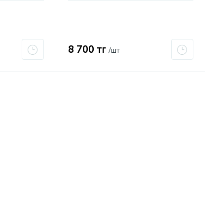
8 700 тг
/шт