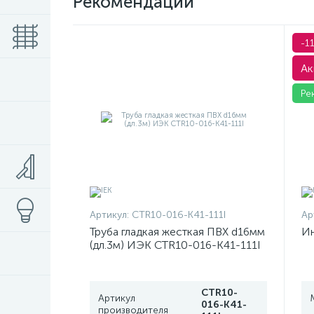
Рекомендации
-1
Ак
Ре
Артикул:
CTR10-016-K41-111I
Ар
Труба гладкая жесткая ПВХ d16мм
Ин
(дл.3м) ИЭК CTR10-016-K41-111I
CTR10-
Артикул
016-K41-
производителя