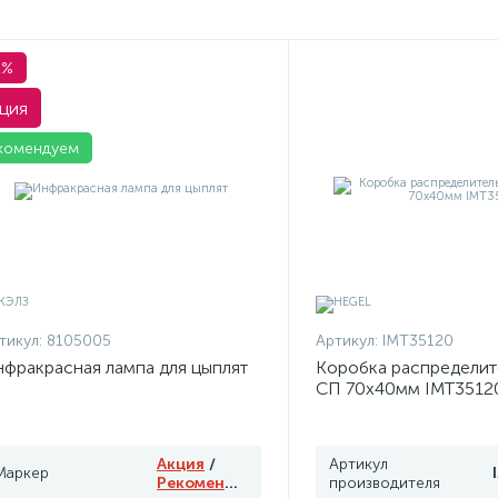
1%
ция
комендуем
тикул:
8105005
Артикул:
IMT35120
фракрасная лампа для цыплят
Коробка распределит
СП 70х40мм IMT3512
Акция
/
Артикул
Маркер
Рекомендуем
производителя