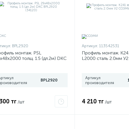
тикул:
BPL2920
Артикул:
113542531
офиль монтаж. PSL
Профиль монтаж. К24
х48х2000 толщ. 1.5 (дл.2м) DKC
L2000 сталь 2.0мм 
L2920 (34120)
113542531
Артикул
Артикул
BPL2920
производителя
производителя
 300 тг
4 210 тг
/шт
/шт