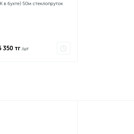
К в бухте) 50м стеклопруток
.5мм красная 47-1050
6 350 тг
/шт