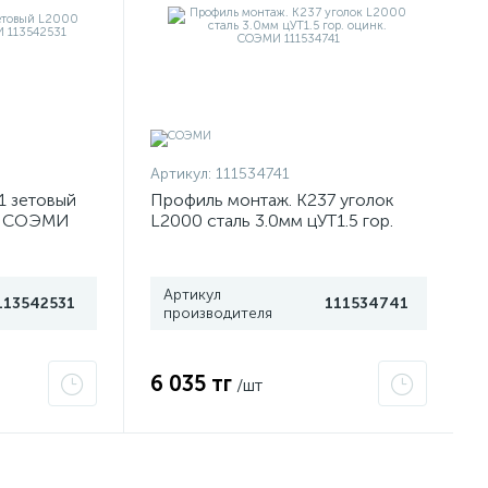
Артикул:
111534741
1 зетовый
Профиль монтаж. К237 уголок
У2 СОЭМИ
L2000 сталь 3.0мм цУТ1.5 гор.
оцинк. СОЭМИ 111534741
Артикул
113542531
111534741
производителя
6 035 тг
/шт