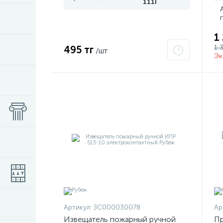
111I
1
1 
495 тг
/шт
Эк
Артикул:
ЗС000030078
Ар
Извещатель пожарный ручной
Пр