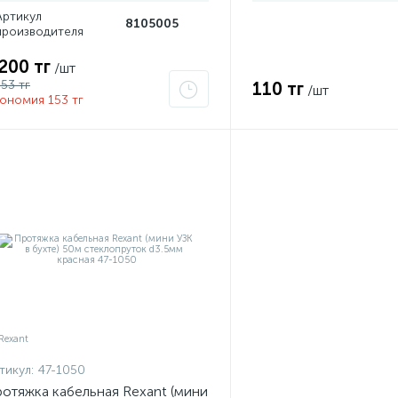
Артикул
8105005
производителя
 200 тг
/шт
353 тг
110 тг
/шт
ономия 153 тг
тикул:
47-1050
отяжка кабельная Rexant (мини