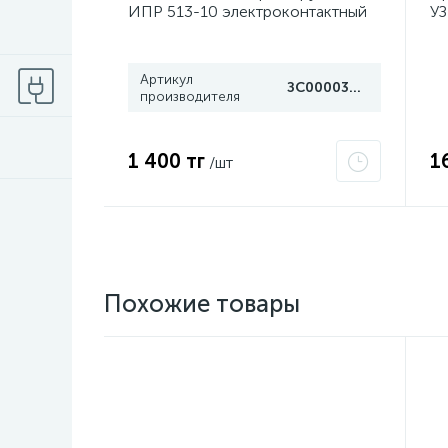
ИПР 513-10 электроконтактный
УЗ
Рубеж
d3
Артикул
ЗС000030078
производителя
1 400 тг
1
/шт
Похожие товары