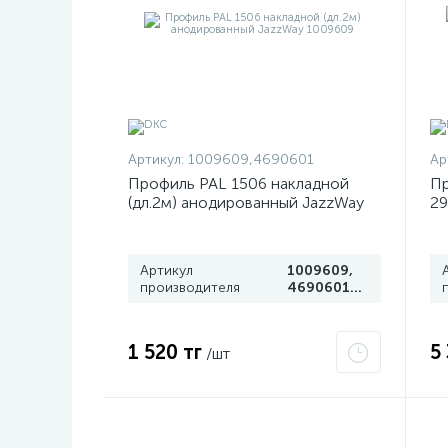
Артикул:
1009609,4690601
Ар
Профиль PAL 1506 накладной
Пр
(дл.2м) анодированный JazzWay
29
1009609
BP
Артикул
1009609,
производителя
4690601009609
1 520 тг
5
/шт