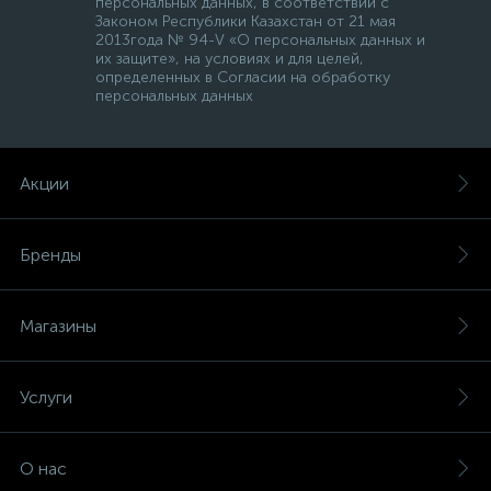
персональных данных, в соответствии с
Законом Республики Казахстан от 21 мая
2013года № 94-V «О персональных данных и
их защите», на условиях и для целей,
определенных в Согласии на обработку
персональных данных
Акции
Бренды
Магазины
Услуги
О нас