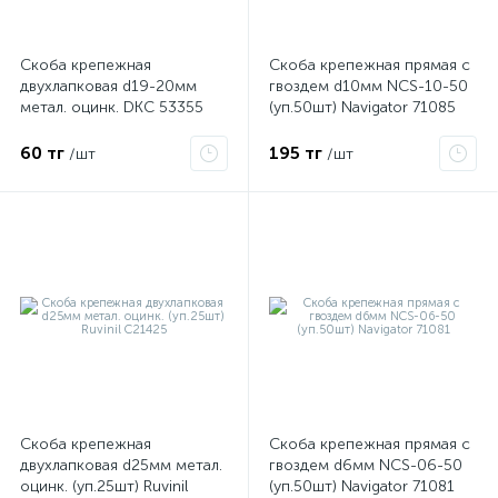
Скоба крепежная
Скоба крепежная прямая с
ые
двухлапковая d19-20мм
гвоздем d10мм NCS-10-50
метал. оцинк. DKC 53355
(уп.50шт) Navigator 71085
60 тг
195 тг
/шт
/шт
Скоба крепежная
Скоба крепежная прямая с
двухлапковая d25мм метал.
гвоздем d6мм NCS-06-50
оцинк. (уп.25шт) Ruvinil
(уп.50шт) Navigator 71081