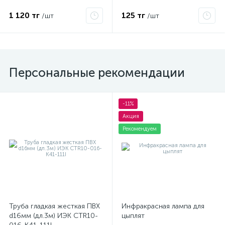
С21425
1 120 тг
125 тг
/шт
/шт
Персональные рекомендации
-11%
Акция
Рекомендуем
Труба гладкая жесткая ПВХ
Инфракрасная лампа для
d16мм (дл.3м) ИЭК CTR10-
цыплят