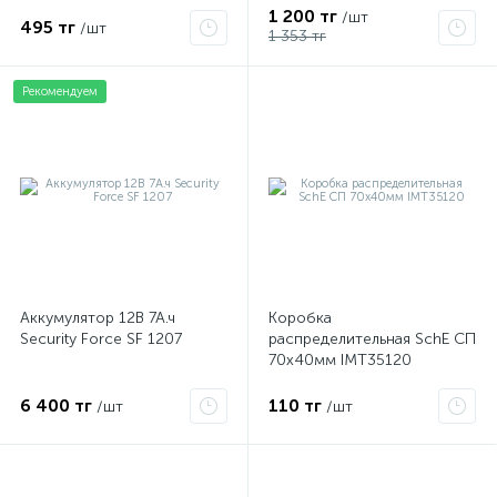
1 200 тг
/шт
495 тг
/шт
1 353 тг
Рекомендуем
Аккумулятор 12В 7А.ч
Коробка
Security Force SF 1207
распределительная SchE СП
70х40мм IMT35120
6 400 тг
110 тг
/шт
/шт