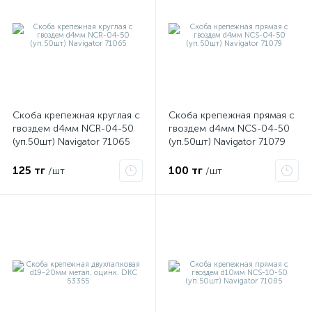
Скоба крепежная круглая с
Скоба крепежная прямая с
гвоздем d4мм NCR-04-50
гвоздем d4мм NCS-04-50
(уп.50шт) Navigator 71065
(уп.50шт) Navigator 71079
125 тг
100 тг
/шт
/шт
е
ые
ие