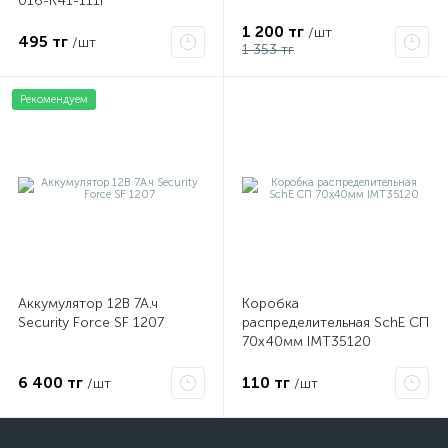
016-K41-111I
1 200 тг
/шт
495 тг
/шт
1 353 тг
Рекомендуем
Аккумулятор 12В 7А.ч
Коробка
Security Force SF 1207
распределительная SchE СП
70х40мм IMT35120
6 400 тг
110 тг
/шт
/шт