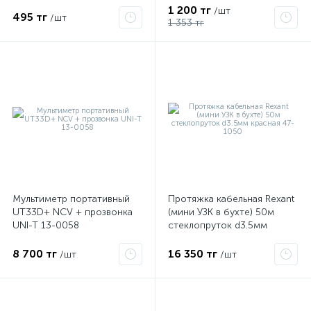
1 200 тг
/шт
495 тг
/шт
1 353 тг
Мультиметр портативный
Протяжка кабельная Rexant
UT33D+ NCV + прозвонка
(мини УЗК в бухте) 50м
UNI-T 13-0058
стеклопруток d3.5мм
красная 47-1050
8 700 тг
16 350 тг
/шт
/шт