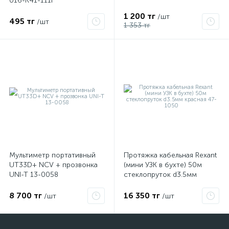
016-K41-111I
1 200 тг
/шт
495 тг
/шт
1 353 тг
Мультиметр портативный
Протяжка кабельная Rexant
UT33D+ NCV + прозвонка
(мини УЗК в бухте) 50м
UNI-T 13-0058
стеклопруток d3.5мм
красная 47-1050
8 700 тг
16 350 тг
/шт
/шт