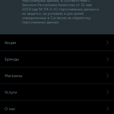
персональных данных, в соответствии с
Законом Республики Казахстан от 21 мая
2013года № 94-V «О персональных данных и
их защите», на условиях и для целей,
определенных в Согласии на обработку
персональных данных
Акции
Бренды
Магазины
Услуги
О нас