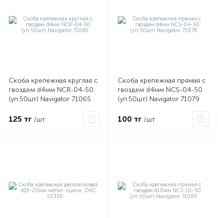
Скоба крепежная круглая с
Скоба крепежная прямая с
гвоздем d4мм NCR-04-50
гвоздем d4мм NCS-04-50
(уп.50шт) Navigator 71065
(уп.50шт) Navigator 71079
125 тг
100 тг
/шт
/шт
е
ые
ие