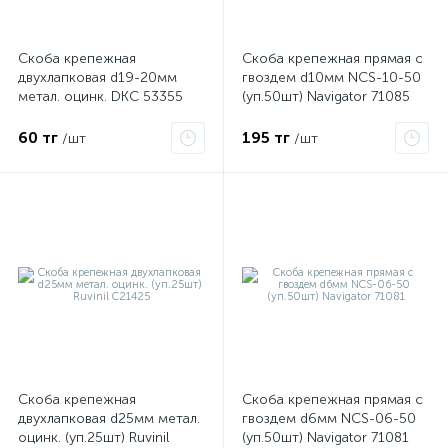
Скоба крепежная
Скоба крепежная прямая с
ые
двухлапковая d19-20мм
гвоздем d10мм NCS-10-50
метал. оцинк. DKC 53355
(уп.50шт) Navigator 71085
60 тг
195 тг
/шт
/шт
Скоба крепежная
Скоба крепежная прямая с
двухлапковая d25мм метал.
гвоздем d6мм NCS-06-50
оцинк. (уп.25шт) Ruvinil
(уп.50шт) Navigator 71081