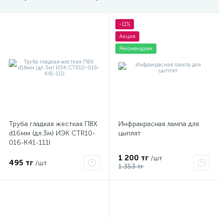
-11%
Акция
Рекомендуем
Труба гладкая жесткая ПВХ
Инфракрасная лампа для
d16мм (дл.3м) ИЭК CTR10-
цыплят
016-K41-111I
1 200 тг
/шт
495 тг
/шт
1 353 тг