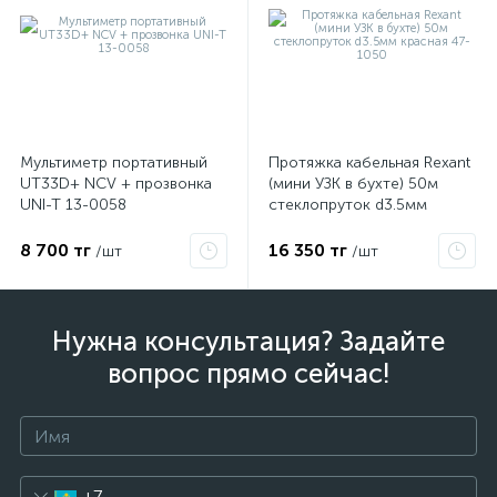
Мультиметр портативный
Протяжка кабельная Rexant
UT33D+ NCV + прозвонка
(мини УЗК в бухте) 50м
UNI-T 13-0058
стеклопруток d3.5мм
красная 47-1050
8 700 тг
16 350 тг
/шт
/шт
Нужна консультация? Задайте
вопрос прямо сейчас!
+7