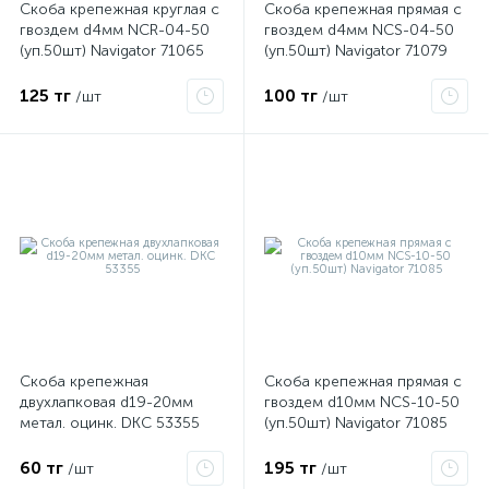
Скоба крепежная круглая с
Скоба крепежная прямая с
гвоздем d4мм NCR-04-50
гвоздем d4мм NCS-04-50
(уп.50шт) Navigator 71065
(уп.50шт) Navigator 71079
125 тг
100 тг
/шт
/шт
е
ые
Скоба крепежная
Скоба крепежная прямая с
двухлапковая d19-20мм
гвоздем d10мм NCS-10-50
метал. оцинк. DKC 53355
(уп.50шт) Navigator 71085
60 тг
195 тг
/шт
/шт
ие