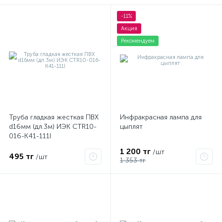
-11%
Акция
Рекомендуем
Труба гладкая жесткая ПВХ
Инфракрасная лампа для
d16мм (дл.3м) ИЭК CTR10-
цыплят
016-K41-111I
1 200 тг
/шт
495 тг
/шт
1 353 тг