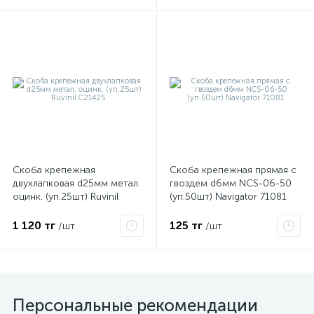
ые
Скоба крепежная
Скоба крепежная прямая с
двухлапковая d25мм метал.
гвоздем d6мм NCS-06-50
оцинк. (уп.25шт) Ruvinil
(уп.50шт) Navigator 71081
С21425
1 120 тг
125 тг
/шт
/шт
Персональные рекомендации