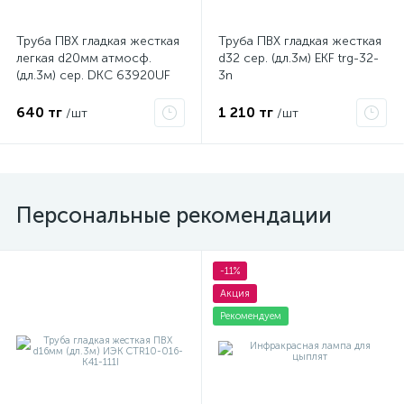
Труба ПВХ гладкая жесткая
Труба ПВХ гладкая жесткая
легкая d20мм атмосф.
d32 сер. (дл.3м) EKF trg-32-
(дл.3м) сер. DKC 63920UF
3n
640 тг
1 210 тг
/шт
/шт
Персональные рекомендации
-11%
Акция
Рекомендуем