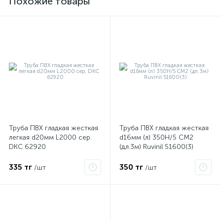
Похожие товары
е
Труба ПВХ гладкая жесткая
Труба ПВХ гладкая жесткая
легкая d20мм L2000 сер.
d16мм (л) 350Н/5 СМ2
DKC 62920
(дл.3м) Ruvinil 51600(3)
ые
335 тг
350 тг
/шт
/шт
ие