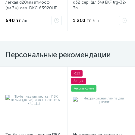
легкая d20мм атмосф.
d32 сер. (дл.3м) EKF trg-32-
(дл.3м) сер. DKC 63920UF
3n
640 тг
1 210 тг
/шт
/шт
Персональные рекомендации
-11%
Акция
Рекомендуем
Труба гладкая жесткая ПВХ
Инфракрасная лампа для