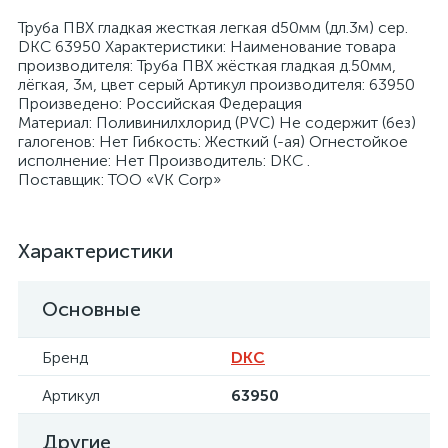
Труба ПВХ гладкая жесткая легкая d50мм (дл.3м) сер.
DKC 63950 Характеристики: Наименование товара
производителя: Труба ПВХ жёсткая гладкая д.50мм,
лёгкая, 3м, цвет серый Артикул производителя: 63950
Произведено: Российская Федерация
Материал: Поливинилхлорид (PVC) Не содержит (без)
я
галогенов: Нет Гибкость: Жесткий (-ая) Огнестойкое
исполнение: Нет Производитель: DKC .
Поставщик: ТОО «VK Corp»
Характеристики
Основные
Бренд
DKC
Артикул
63950
Другие