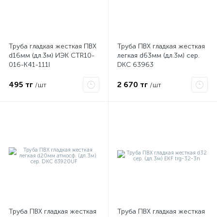
ые
Труба гладкая жесткая ПВХ
Труба ПВХ гладкая жесткая
d16мм (дл.3м) ИЭК CTR10-
легкая d63мм (дл.3м) сер.
016-K41-111I
DKC 63963
495 тг
2 670 тг
/шт
/шт
Труба ПВХ гладкая жесткая
Труба ПВХ гладкая жесткая