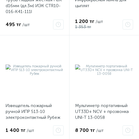
d16мм (дл.3м) ИЭК CTR10-
цыплят
016-K41-111I
1 200 тг
/шт
495 тг
/шт
1 353 тг
Извещатель пожарный
Мультиметр портативный
ручной ИПР 513-10
UT33D+ NCV + прозвонка
электроконтактный Рубеж
UNI-T 13-0058
1 400 тг
8 700 тг
/шт
/шт