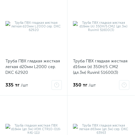
Труба ПВХ гладкая жесткая
Труба ПВХ гладкая жесткая
легкая d20мм L2000 сер.
d16мм (л) 350Н/5 СМ2
DKC 62920
(дл.3м) Ruvinil 51600(3)
е
335 тг
350 тг
/шт
/шт
ые
ие