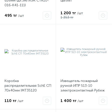
d16мм (дл.3м) ИЭК CTR10-
цыплят
016-K41-111I
1 200 тг
/шт
495 тг
/шт
1 353 тг
Коробка
Извещатель пожарный
распределительная SchE СП
ручной ИПР 513-10
70х40мм IMT35120
электроконтактный Рубеж
110 тг
1 400 тг
/шт
/шт