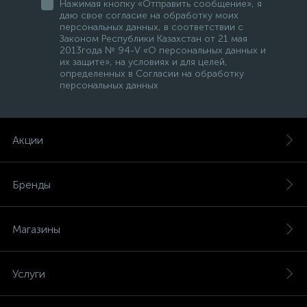
Нажимая кнопку «Отправить сообщение», я
даю свое согласие на обработку моих
персональных данных, в соответствии с
Законом Республики Казахстан от 21 мая
2013года № 94-V «О персональных данных и
их защите», на условиях и для целей,
определенных в Согласии на обработку
персональных данных
Акции
Бренды
Магазины
Услуги