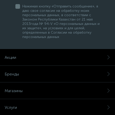
Нажимая кнопку «Отправить сообщение», я
даю свое согласие на обработку моих
персональных данных, в соответствии с
Законом Республики Казахстан от 21 мая
2013года № 94-V «О персональных данных и
их защите», на условиях и для целей,
определенных в Согласии на обработку
персональных данных
Акции
Бренды
Магазины
Услуги