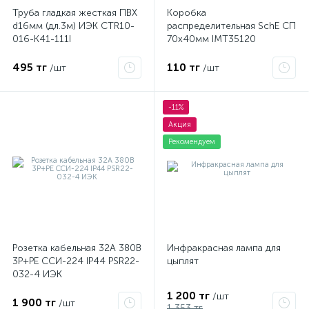
Труба гладкая жесткая ПВХ
Коробка
d16мм (дл.3м) ИЭК CTR10-
распределительная SchE СП
016-K41-111I
70х40мм IMT35120
495 тг
110 тг
/шт
/шт
-11%
Акция
Рекомендуем
Розетка кабельная 32А 380В
Инфракрасная лампа для
3P+PЕ ССИ-224 IP44 PSR22-
цыплят
032-4 ИЭК
1 200 тг
/шт
1 900 тг
/шт
1 353 тг