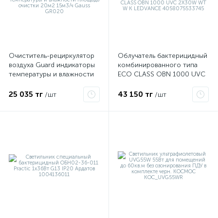
ые
Очиститель-рециркулятор
Облучатель бактерицидный
воздуха Guard индикаторы
комбинированного типа
температуры и влажности
ECO CLASS OBN 1000 UVC
площадь очистки 20м2
2X30W WT W K LEDVANCE
15м3/ч Gauss GR020
4058075533745
25 035 тг
43 150 тг
/шт
/шт