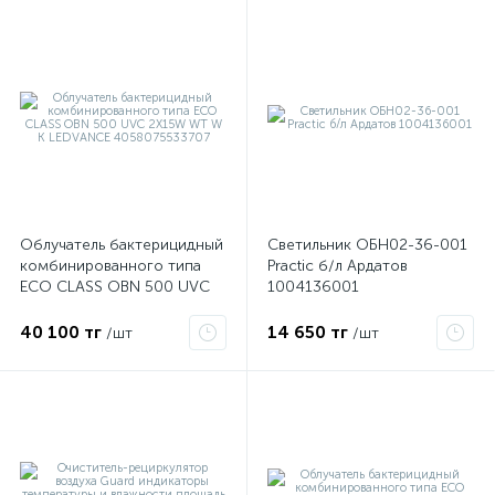
Облучатель бактерицидный
Светильник ОБН02-36-001
комбинированного типа
Practic б/л Ардатов
е
ECO CLASS OBN 500 UVC
1004136001
2X15W WT W K LEDVANCE
4058075533707
40 100 тг
14 650 тг
/шт
/шт
ые
ие