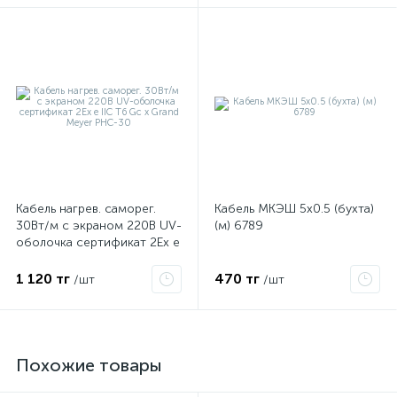
Кабель нагрев. саморег.
Кабель МКЭШ 5х0.5 (бухта)
30Вт/м с экраном 220В UV-
(м) 6789
оболочка сертификат 2Ex e
IIC T6 Gc x Grand Meyer
PHC-30
1 120 тг
470 тг
/шт
/шт
Похожие товары