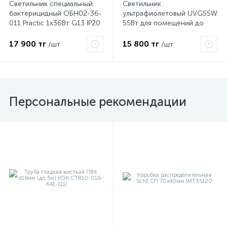
Светильник специальный
Светильник
бактерицидный ОБН02-36-
ультрафиолетовый UVG55W
011 Practic 1х36Вт G13 IP20
55Вт для помещений до
Ардатов 1004136011
60кв.м без озонирования
ПДУ в комплекте черн.
17 900 тг
15 800 тг
/шт
/шт
КОСМОС KOC_UVG55WR
Персональные рекомендации