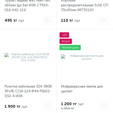
Труба гладкая жесткая ПВХ
Коробка
d16мм (дл.3м) ИЭК CTR10-
распределительная SchE СП
016-K41-111I
70х40мм IMT35120
495 тг
110 тг
/шт
/шт
-11%
Акция
Рекомендуем
Розетка кабельная 32А 380В
Инфракрасная лампа для
3P+PЕ ССИ-224 IP44 PSR22-
цыплят
032-4 ИЭК
1 200 тг
/шт
1 900 тг
/шт
1 353 тг