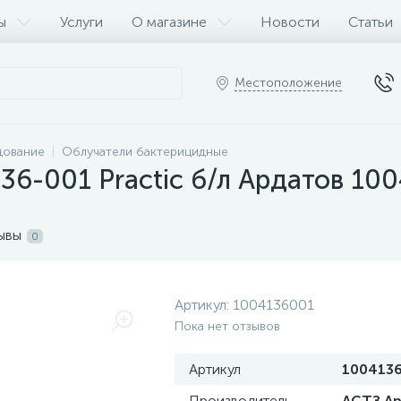
ы
Услуги
О магазине
Новости
Статьи
Местоположение
дование
Облучатели бактерицидные
6-001 Practic б/л Ардатов 10
ывы
0
Артикул:
1004136001
Пока нет отзывов
Артикул
100413
Производитель
АСТЗ А