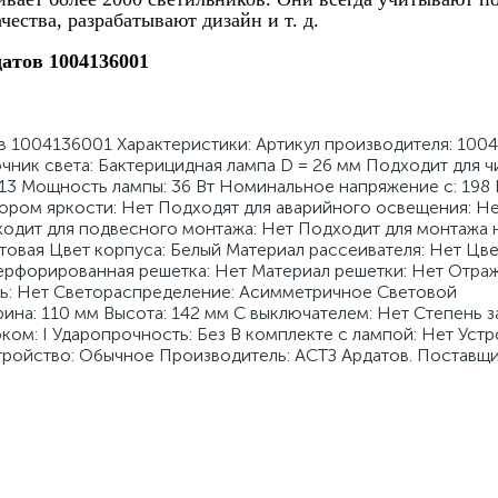
чества, разрабатывают дизайн и т. д.
датов 1004136001
в 1004136001 Характеристики: Артикул производителя: 100
чник света: Бактерицидная лампа D = 26 мм Подходит для ч
G13 Мощность лампы: 36 Вт Номинальное напряжение с: 198 
тором яркости: Нет Подходят для аварийного освещения: Н
одит для подвесного монтажа: Нет Подходит для монтажа н
товая Цвет корпуса: Белый Материал рассеивателя: Нет Цве
ерфорированная решетка: Нет Материал решетки: Нет Отраж
ь: Нет Светораспределение: Асимметричное Световой
на: 110 мм Высота: 142 мм С выключателем: Нет Степень за
ком: I Ударопрочность: Без В комплекте с лампой: Нет Уст
тройство: Обычное Производитель: АСТЗ Ардатов. Поставщ