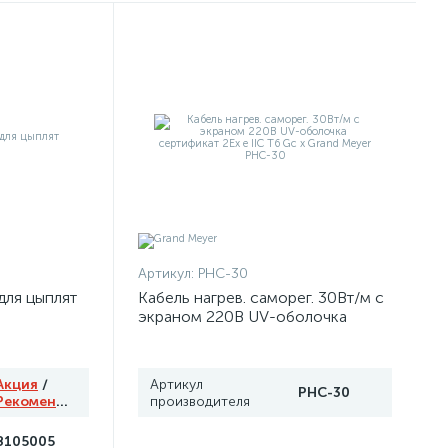
Артикул:
PHC-30
для цыплят
Кабель нагрев. саморег. 30Вт/м с
экраном 220В UV-оболочка
сертификат 2Ex e IIC T6 Gc x
Grand Meyer PHC-30
Акция
/
Артикул
PHC-30
Рекомендуем
производителя
8105005