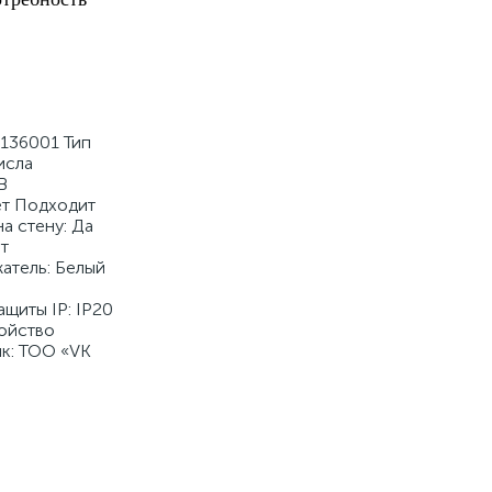
4136001 Тип
исла
В
ет Подходит
а стену: Да
т
атель: Белый
щиты IP: IP20
ройство
ик: ТОО «VK