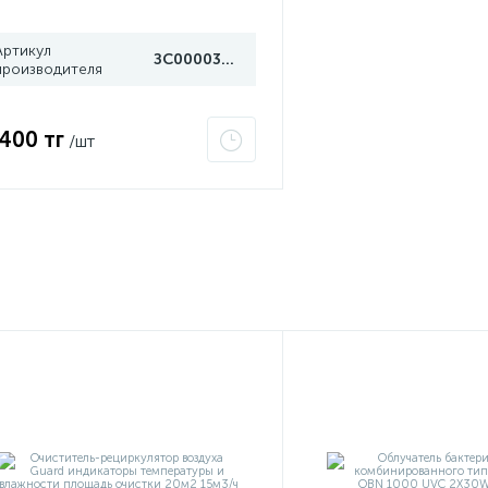
Артикул
ЗС000030078
производителя
 400 тг
/шт