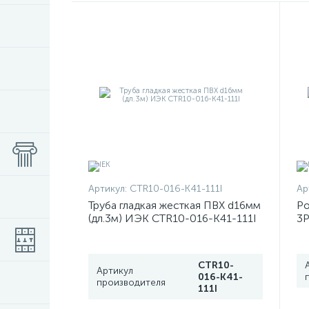
Артикул:
CTR10-016-K41-111I
Ар
Труба гладкая жесткая ПВХ d16мм
Ро
(дл.3м) ИЭК CTR10-016-K41-111I
3P
4
CTR10-
Артикул
016-K41-
производителя
111I