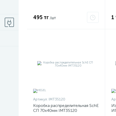
495 тг
1
/шт
Артикул:
IMT35120
Ар
Коробка распределительная SchE
Из
СП 70х40мм IMT35120
ИП
Р