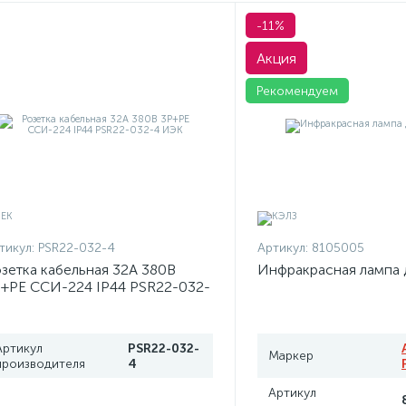
-11%
Акция
Рекомендуем
тикул:
PSR22-032-4
Артикул:
8105005
зетка кабельная 32А 380В
Инфракрасная лампа 
+PЕ ССИ-224 IP44 PSR22-032-
 ИЭК
Артикул
PSR22-032-
Маркер
производителя
4
Артикул