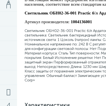
населения, соответствие всем стандартам ка
Светильник ОБН02-36-001 Practic б/л Ар
Артикул производителя:
1004136001
Светильник ОБН02-36-001 Practic б/л Ардато
светильника: Светильник бактерицидный Исто
источников света: 1 Цоколь (патрон) лампы: 
Номинальное напряжение по: 242 В С регуля
для конфигурации световой полосы: Нет Подх
Материал корпуса: Сталь Тип поверхности: Ма
покрытия: Белый Исполнение решетки: Нет П
защитный экран Перфорированный отражател
выход: Непосредственно Длина: 1230 мм Шири
Класс защиты от поражения электрическим то
управления: Обычный балласт Зажигающее ус
Corp»
Характеристики