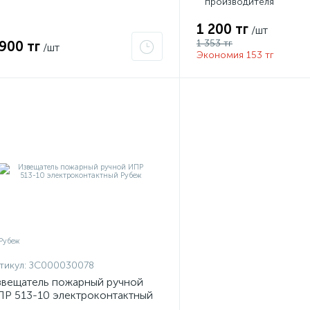
производителя
1 200 тг
/шт
1 353 тг
 900 тг
/шт
Экономия 153 тг
тикул:
ЗС000030078
вещатель пожарный ручной
Р 513-10 электроконтактный
убеж