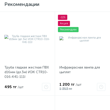
Рекомендации
-11%
Акция
Рекомендуем
Труба гладкая жесткая ПВХ
Инфракрасная лампа для
d16мм (дл.3м) ИЭК CTR10-
цыплят
016-K41-111I
1 200 тг
/шт
495 тг
/шт
1 353 тг