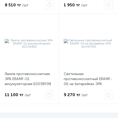
8 510 тг
1 950 тг
/шт
/шт
ые
Лампа противомоскитная
Светильник
ЭРА ERAMF-01
противомоскитный ERAMF-
аккумуляторная Б0038598
06 на батарейках ЭРА
Б0043784
11 100 тг
9 270 тг
/шт
/шт