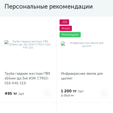
Персональные рекомендации
-11%
Акция
Рекомендуем
Труба гладкая жесткая ПВХ
Инфракрасная лампа для
d16мм (дл.3м) ИЭК CTR10-
цыплят
016-K41-111I
1 200 тг
/шт
495 тг
/шт
1 353 тг