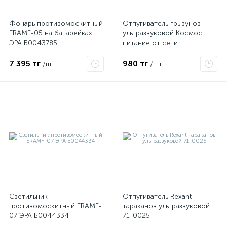
Фонарь противомоскитный
Отпугиватель грызунов
ERAMF-05 на батарейках
ультразвуковой Космос
ЭРА Б0043785
питание от сети
KOC_GH320
7 395 тг
980 тг
/шт
/шт
е
ые
Светильник
Отпугиватель Rexant
противомоскитный ERAMF-
тараканов ультразвуковой
07 ЭРА Б0044334
71-0025
ие