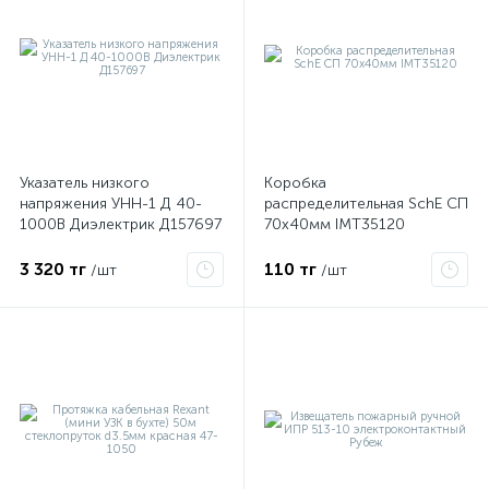
Указатель низкого
Коробка
напряжения УНН-1 Д 40-
распределительная SchE СП
1000В Диэлектрик Д157697
70х40мм IMT35120
3 320 тг
110 тг
/шт
/шт