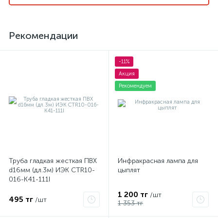
Рекомендации
-11%
Акция
Рекомендуем
Труба гладкая жесткая ПВХ
Инфракрасная лампа для
d16мм (дл.3м) ИЭК CTR10-
цыплят
016-K41-111I
1 200 тг
/шт
495 тг
/шт
1 353 тг