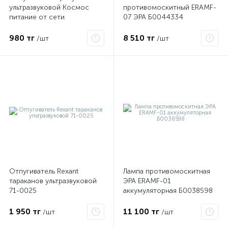
ультразвуковой Космос
противомоскитный ERAMF-
питание от сети
07 ЭРА Б0044334
KOC_GH320
ые
980 тг
8 510 тг
/шт
/шт
Отпугиватель Rexant
Лампа противомоскитная
тараканов ультразвуковой
ЭРА ERAMF-01
71-0025
аккумуляторная Б0038598
1 950 тг
11 100 тг
/шт
/шт