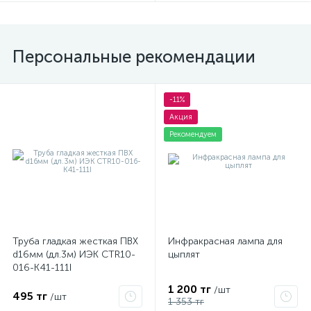
Персональные рекомендации
-11%
Акция
Рекомендуем
Труба гладкая жесткая ПВХ
Инфракрасная лампа для
d16мм (дл.3м) ИЭК CTR10-
цыплят
016-K41-111I
1 200 тг
/шт
495 тг
/шт
1 353 тг