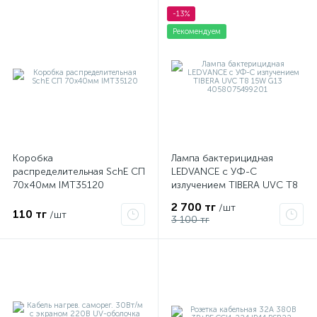
-13%
Рекомендуем
Коробка
Лампа бактерицидная
распределительная SchE СП
LEDVANCE с УФ-С
70х40мм IMT35120
излучением TIBERA UVC T8
15W G13 4058075499201
2 700 тг
/шт
110 тг
/шт
3 100 тг