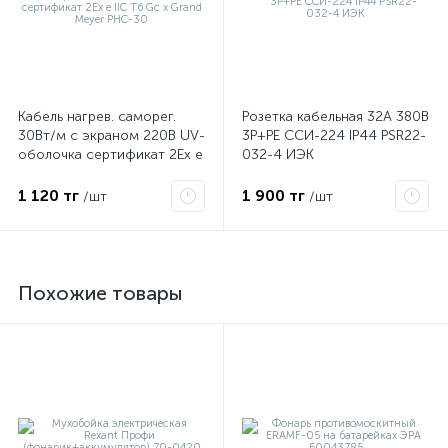
Кабель нагрев. саморег.
Розетка кабельная 32А 380В
30Вт/м с экраном 220В UV-
3P+PЕ ССИ-224 IP44 PSR22-
оболочка сертификат 2Ex e
032-4 ИЭК
IIC T6 Gc x Grand Meyer
PHC-30
1 120 тг
1 900 тг
/шт
/шт
Похожие товары