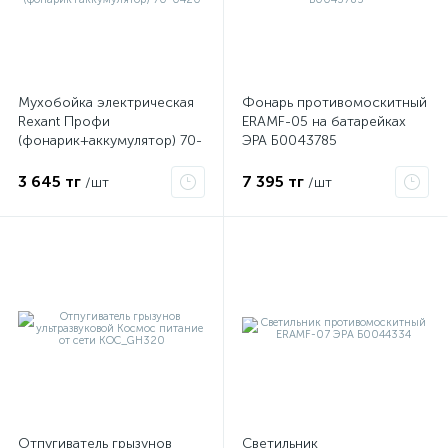
Мухобойка электрическая
Фонарь противомоскитный
Rexant Профи
ERAMF-05 на батарейках
(фонарик+аккумулятор) 70-
ЭРА Б0043785
0420
3 645 тг
7 395 тг
/шт
/шт
е
ые
Отпугиватель грызунов
Светильник
ие