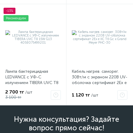
-13%
Рекомендуем
Лампа бактерицидная
Кабель нагрев. саморег.
LEDVANCE с УФ-С
30Вт/м с экраном 220В UV-
излучением TIBERA UVC T8
оболочка сертификат 2Ex e
15W G13 4058075499201
IIC T6 Gc x Grand Meyer
2 700 тг
/шт
PHC-30
1 120 тг
/шт
3 100 тг
Нужна консультация? Задайте
вопрос прямо сейчас!