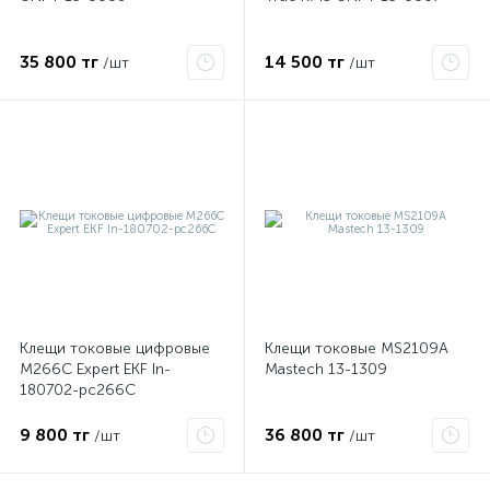
35 800 тг
14 500 тг
/шт
/шт
ые
Клещи токовые цифровые
Клещи токовые MS2109A
M266C Expert EKF In-
Mastech 13-1309
180702-pc266C
9 800 тг
36 800 тг
/шт
/шт