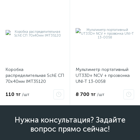
Коробка
Мультиметр портативный
распределительная SchE СП
UT33D+ NCV + прозвонка
70х40мм IMT35120
UNI-T 13-0058
110 тг
8 700 тг
/шт
/шт
Нужна консультация? Задайте
вопрос прямо сейчас!