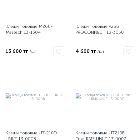
Клещи токовые M266F
Клещи токовые P266
Mastech 13-1304
PROCONNECT 13-3050
13 600 тг
4 600 тг
/шт
/шт
е
ые
Клещи токовые UT-210D
Клещи токовые UT210В
UNI-T 13-0008
True RMS UNI-T 13-0007
ие