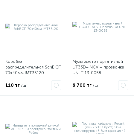
Коробка
Мультиметр портативный
распределительная SchE СП
UT33D+ NCV + прозвонка
70х40мм IMT35120
UNI-T 13-0058
110 тг
8 700 тг
/шт
/шт