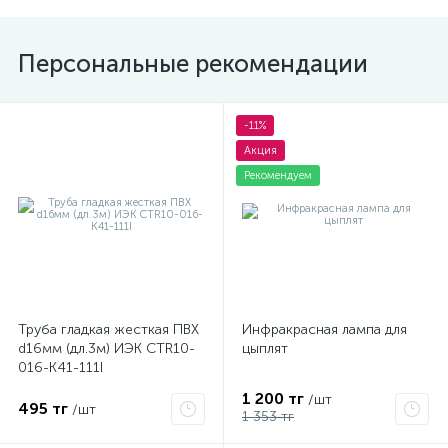
Персональные рекомендации
-11%
Акция
Рекомендуем
Труба гладкая жесткая ПВХ
Инфракрасная лампа для
d16мм (дл.3м) ИЭК CTR10-
цыплят
016-K41-111I
1 200 тг
/шт
495 тг
/шт
1 353 тг