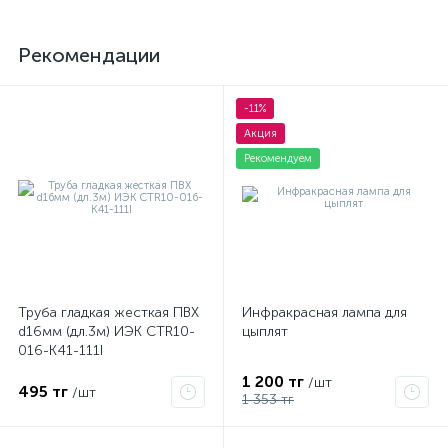
Рекомендации
-11%
Акция
Рекомендуем
Труба гладкая жесткая ПВХ
Инфракрасная лампа для
d16мм (дл.3м) ИЭК CTR10-
цыплят
016-K41-111I
1 200 тг
/шт
495 тг
/шт
1 353 тг