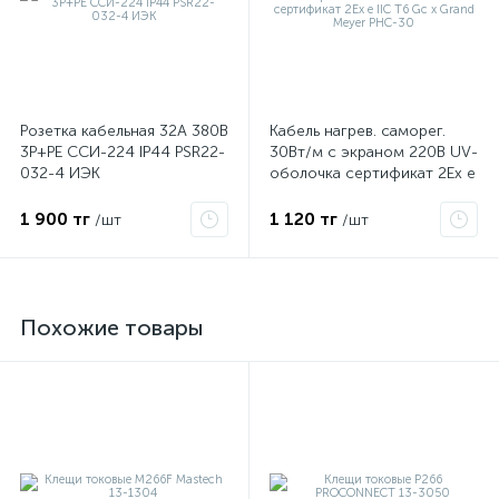
Розетка кабельная 32А 380В
Кабель нагрев. саморег.
3P+PЕ ССИ-224 IP44 PSR22-
30Вт/м с экраном 220В UV-
032-4 ИЭК
оболочка сертификат 2Ex e
IIC T6 Gc x Grand Meyer
PHC-30
1 900 тг
1 120 тг
/шт
/шт
Похожие товары