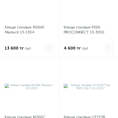
Клещи токовые M266F
Клещи токовые P266
Mastech 13-1304
PROCONNECT 13-3050
13 600 тг
4 600 тг
/шт
/шт
е
ые
Клещи токовые M266C
Клещи токовые UT210В
ие