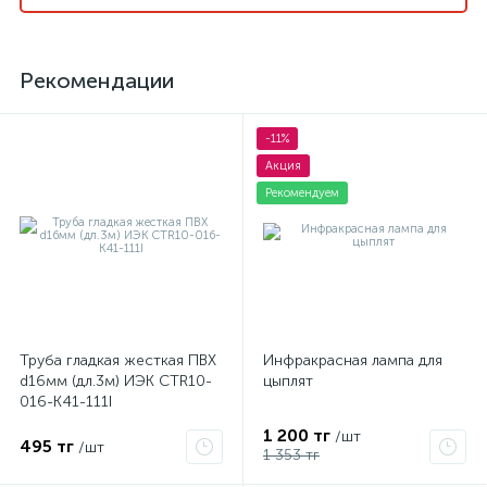
Рекомендации
-11%
Акция
Рекомендуем
Труба гладкая жесткая ПВХ
Инфракрасная лампа для
d16мм (дл.3м) ИЭК CTR10-
цыплят
016-K41-111I
1 200 тг
/шт
495 тг
/шт
1 353 тг