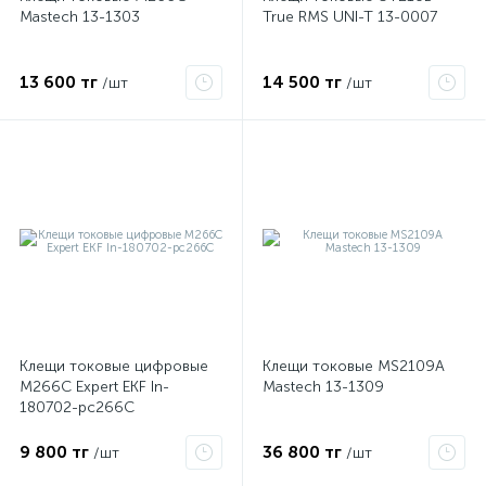
Mastech 13-1303
True RMS UNI-T 13-0007
ые
13 600 тг
14 500 тг
/шт
/шт
Клещи токовые цифровые
Клещи токовые MS2109A
M266C Expert EKF In-
Mastech 13-1309
180702-pc266C
9 800 тг
36 800 тг
/шт
/шт