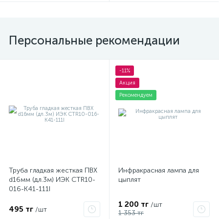
Персональные рекомендации
-11%
Акция
Рекомендуем
Труба гладкая жесткая ПВХ
Инфракрасная лампа для
d16мм (дл.3м) ИЭК CTR10-
цыплят
016-K41-111I
1 200 тг
/шт
495 тг
/шт
1 353 тг