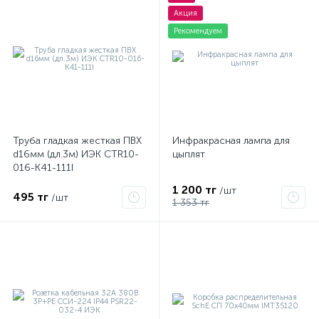
Акция
Рекомендуем
Труба гладкая жесткая ПВХ
Инфракрасная лампа для
d16мм (дл.3м) ИЭК CTR10-
цыплят
016-K41-111I
1 200 тг
/шт
495 тг
/шт
1 353 тг