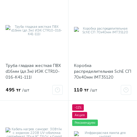
Труба гладкая жесткая ПВХ
Коробка
d16мм (дл.3м) ИЭК CTR10-
распределительная SchE СП
016-K41-111I
70х40мм IMT35120
495 тг
110 тг
/шт
/шт
-11%
Акция
Рекомендуем