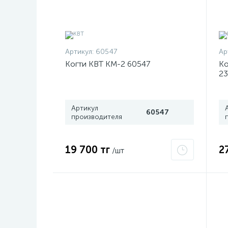
Артикул:
60547
Ар
Когти КВТ КМ-2 60547
Ко
2
Артикул
60547
производителя
19 700 тг
2
/шт