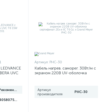
1
Артикул:
PHC-30
я LEDVANCE
Кабель нагрев. саморег. 30Вт/м с
IBERA UVC
экраном 220В UV-оболочка
499201
сертификат 2Ex e IIC T6 Gc x
Grand Meyer PHC-30
Рекомендуем
Артикул
PHC-30
производителя
4058075499201