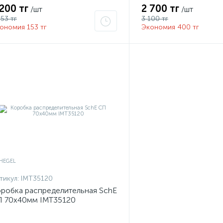
 200 тг
2 700 тг
/шт
/шт
353 тг
3 100 тг
ономия 153 тг
Экономия 400 тг
тикул:
IMT35120
робка распределительная SchE
 70х40мм IMT35120