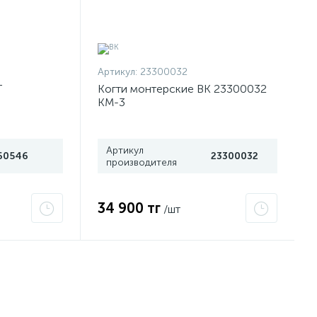
Артикул:
23300032
Т
Когти монтерские ВК 23300032
КМ-3
Артикул
60546
23300032
производителя
34 900 тг
/шт