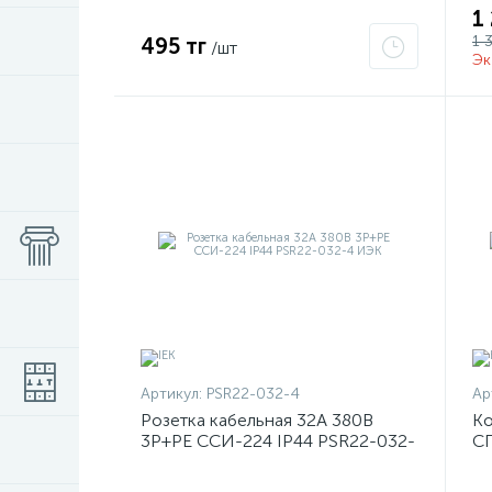
1
1 
495 тг
/шт
Эк
Артикул:
PSR22-032-4
Ар
Розетка кабельная 32А 380В
Ко
3P+PЕ ССИ-224 IP44 PSR22-032-
СП
4 ИЭК