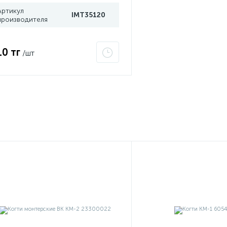
Артикул
IMT35120
производителя
10 тг
/шт