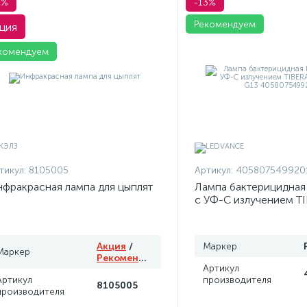
1%
-13%
Рекомендуем
ция
комендуем
тикул:
8105005
Артикул:
405807549920
фракрасная лампа для цыплят
Лампа бактерицидна
с УФ-С излучением T
T8 15W G13 4058075
Акция
/
Маркер
Маркер
Рекомендуем
Артикул
Артикул
производителя
8105005
производителя