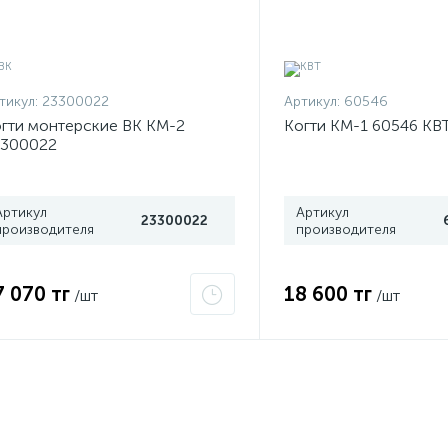
тикул:
23300022
Артикул:
60546
гти монтерские ВК КМ-2
Когти КМ-1 60546 КВ
3300022
Артикул
Артикул
23300022
производителя
производителя
7 070 тг
18 600 тг
/шт
/шт