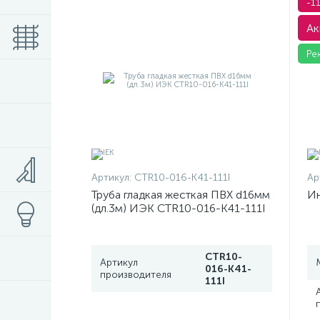
-1
Ак
Ре
Артикул:
CTR10-016-K41-111I
Ар
Труба гладкая жесткая ПВХ d16мм
Ин
(дл.3м) ИЭК CTR10-016-K41-111I
CTR10-
Артикул
016-K41-
производителя
111I