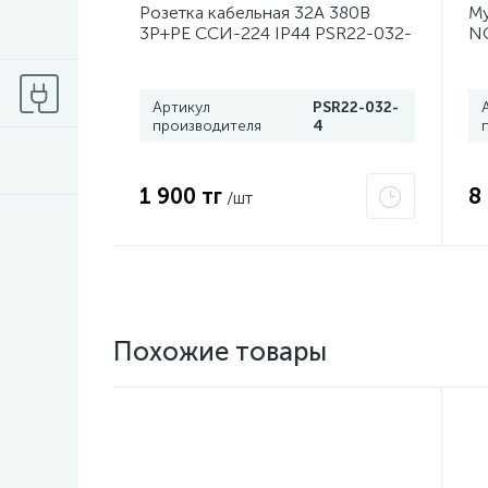
Розетка кабельная 32А 380В
Му
3P+PЕ ССИ-224 IP44 PSR22-032-
NC
4 ИЭК
Артикул
PSR22-032-
производителя
4
1 900 тг
8
/шт
Похожие товары