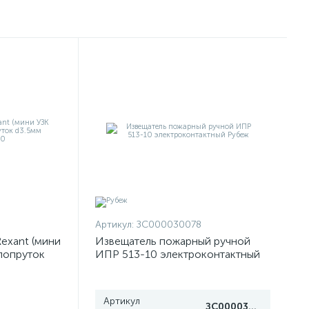
Артикул:
ЗС000030078
exant (мини
Извещатель пожарный ручной
клопруток
ИПР 513-10 электроконтактный
50
Рубеж
Артикул
ЗС000030078