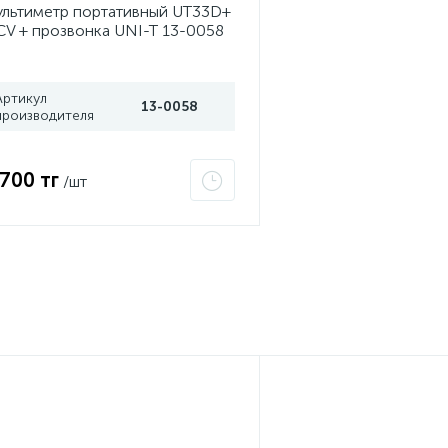
льтиметр портативный UT33D+
V + прозвонка UNI-T 13-0058
Артикул
13-0058
производителя
 700 тг
/шт