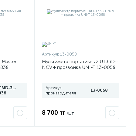
Артикул:
13-0058
 Master
Мультиметр портативный UT33D+
-838
NCV + прозвонка UNI-T 13-0058
TMD-3L-
Артикул
13-0058
838
производителя
8 700 тг
/шт