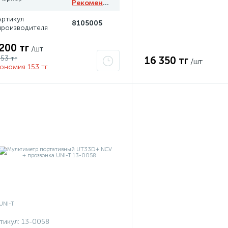
Рекомендуем
Артикул
8105005
производителя
 200 тг
/шт
353 тг
16 350 тг
/шт
ономия 153 тг
тикул:
13-0058