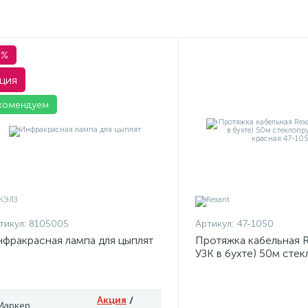
1%
ция
комендуем
тикул:
8105005
Артикул:
47-1050
фракрасная лампа для цыплят
Протяжка кабельная R
УЗК в бухте) 50м сте
d3.5мм красная 47-10
Акция
/
Маркер