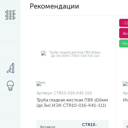
Рекомендации
-1
Ак
Ре
Артикул:
CTR10-016-K41-111I
Ар
Труба гладкая жесткая ПВХ d16мм
Ин
(дл.3м) ИЭК CTR10-016-K41-111I
CTR10-
Артикул