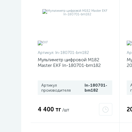
Артикул:
In-180701-bm182
Ар
Мультиметр цифровой M182
Му
Master EKF In-180701-bm182
20
Артикул
In-180701-
производителя
bm182
4 400 тг
2
/шт