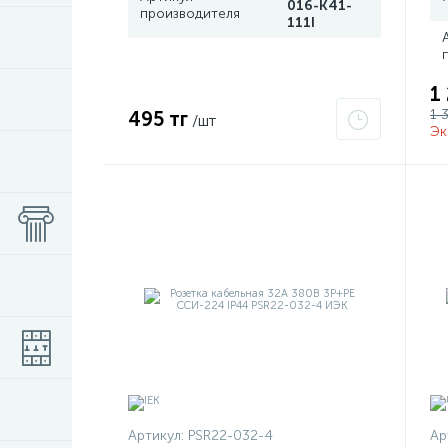
016-K41-
производителя
111I
1
1 
495 тг
/шт
Эк
Артикул:
PSR22-032-4
Ар