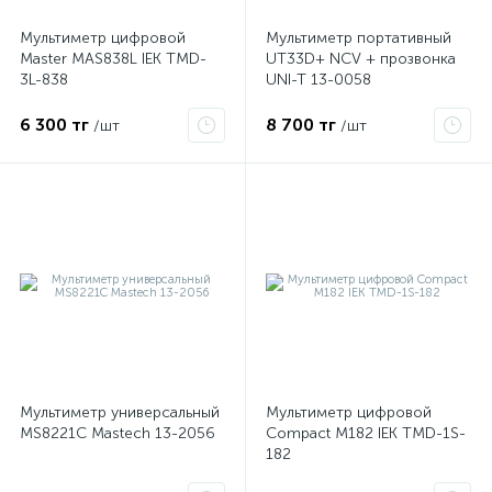
Мультиметр цифровой
Мультиметр портативный
Master MAS838L IEK TMD-
UT33D+ NCV + прозвонка
ые
3L-838
UNI-T 13-0058
6 300 тг
8 700 тг
/шт
/шт
Мультиметр универсальный
Мультиметр цифровой
MS8221C Mastech 13-2056
Compact M182 IEK TMD-1S-
182