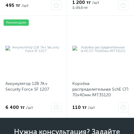
1 200 тг
/шт
495 тг
/шт
1 353 тг
Рекомендуем
Аккумулятор 12В 7А.ч
Коробка
Security Force SF 1207
распределительная SchE СП
70х40мм IMT35120
6 400 тг
110 тг
/шт
/шт
Нужна консультация? Задайте