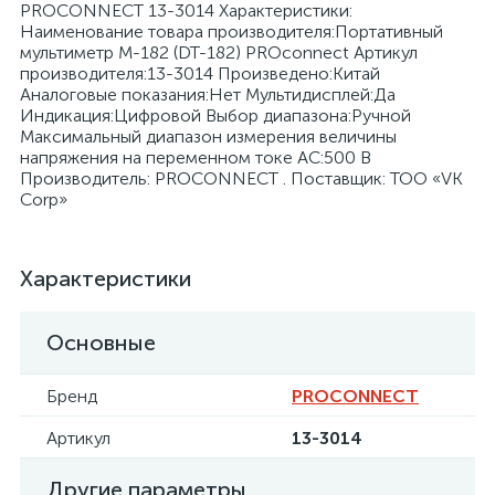
PROCONNECT 13-3014 Характеристики:
Наименование товара производителя:Портативный
мультиметр М-182 (DT-182) PROconnect Артикул
производителя:13-3014 Произведено:Китай
Аналоговые показания:Нет Мультидисплей:Да
Индикация:Цифровой Выбор диапазона:Ручной
Максимальный диапазон измерения величины
я
напряжения на переменном токе АC:500 В
Производитель: PROCONNECT . Поставщик: ТОО «VK
Corp»
Характеристики
Основные
Бренд
PROCONNECT
Артикул
13-3014
Другие параметры