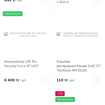
495 тг
/шт
1 353 тг
Рекомендуем
Аккумулятор 12В 7А.ч
Коробка
Security Force SF 1207
распределительная SchE СП
70х40мм IMT35120
6 400 тг
110 тг
/шт
/шт
-13%
Рекомендуем