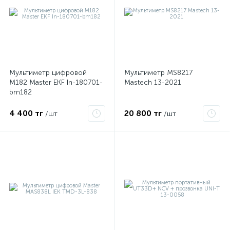
Мультиметр цифровой
Мультиметр MS8217
M182 Master EKF In-180701-
Mastech 13-2021
bm182
4 400 тг
20 800 тг
/шт
/шт
е
ые
ие