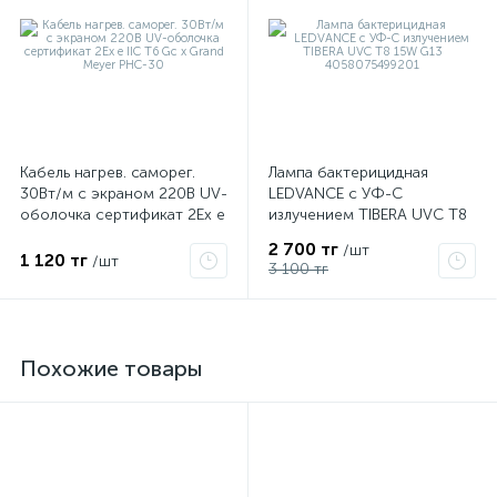
Кабель нагрев. саморег.
Лампа бактерицидная
30Вт/м с экраном 220В UV-
LEDVANCE с УФ-С
оболочка сертификат 2Ex e
излучением TIBERA UVC T8
IIC T6 Gc x Grand Meyer
15W G13 4058075499201
2 700 тг
/шт
PHC-30
1 120 тг
/шт
3 100 тг
Похожие товары