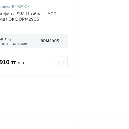
тикул:
BPM2905
офиль PSM П-образ. L500
.5мм DKC BPM2905
Артикул
BPM2905
производителя
 910 тг
/шт