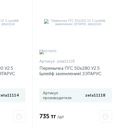
Артикул:
zeta11118
0 У2.5
Перемычка ПГС 50х280 У2.5
ЗЭТАРУС
(шлейф заземления) ЗЭТАРУС
zeta11118
Артикул
zeta11114
zeta11118
производителя
735 тг
/шт