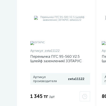
Артикул:
zeta11122
Ар
Перемычка ПГС 95-560 У2.5
Пе
(шлейф заземления) ЗЭТАРУС
(ш
zeta11122
ze
Артикул
zeta11122
производителя
1 345 тг
8
/шт