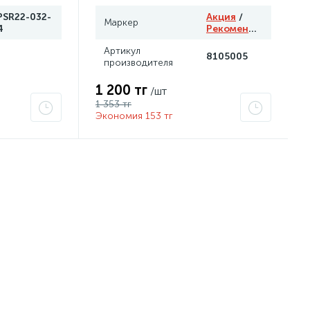
PSR22-032-
Акция
/
Маркер
4
Рекомендуем
Артикул
8105005
производителя
1 200 тг
/шт
1 353 тг
Экономия 153 тг