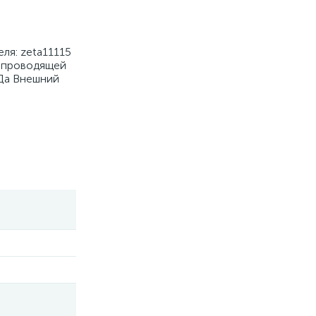
ля: zeta11115
копроводящей
 Да Внешний