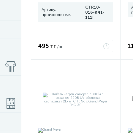
CTR10-
Артикул
016-K41-
производителя
111I
495 тг
1
/шт