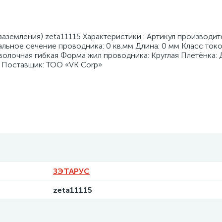
земления) zeta11115 Характеристики : Артикул производите
ьное сечение проводника: 0 кв.мм Длина: 0 мм Класс то
волочная гибкая Форма жил проводника: Круглая Плетёнка:
t Поставщик: ТОО «VK Corp»
ЗЭТАРУС
zeta11115