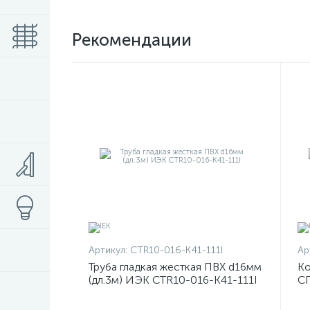
Рекомендации
Артикул:
CTR10-016-K41-111I
Ар
Труба гладкая жесткая ПВХ d16мм
Ко
(дл.3м) ИЭК CTR10-016-K41-111I
СП