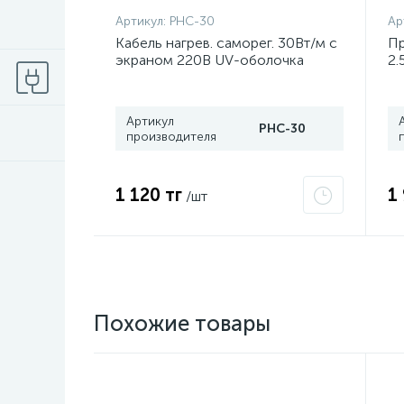
Артикул:
PHC-30
Ар
Кабель нагрев. саморег. 30Вт/м с
Пр
экраном 220В UV-оболочка
2
сертификат 2Ex e IIC T6 Gc x
Grand Meyer PHC-30
Артикул
PHC-30
производителя
1 120 тг
1
/шт
Похожие товары