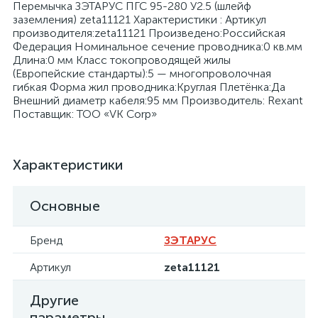
Перемычка ЗЭТАРУС ПГС 95-280 У2.5 (шлейф
заземления) zeta11121 Характеристики : Артикул
производителя:zeta11121 Произведено:Российская
Федерация Номинальное сечение проводника:0 кв.мм
Длина:0 мм Класс токопроводящей жилы
(Европейские стандарты):5 — многопроволочная
гибкая Форма жил проводника:Круглая Плетёнка:Да
я
Внешний диаметр кабеля:95 мм Производитель: Rexant
Поставщик: ТОО «VK Corp»
Характеристики
Основные
Бренд
ЗЭТАРУС
Артикул
zeta11121
Другие
параметры