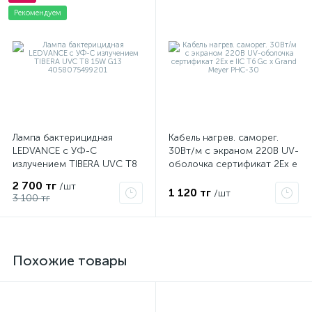
Рекомендуем
Лампа бактерицидная
Кабель нагрев. саморег.
LEDVANCE с УФ-С
30Вт/м с экраном 220В UV-
излучением TIBERA UVC T8
оболочка сертификат 2Ex e
15W G13 4058075499201
IIC T6 Gc x Grand Meyer
2 700 тг
/шт
PHC-30
1 120 тг
/шт
3 100 тг
Похожие товары