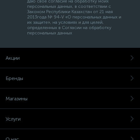
даю свое согласие на обработку моих
персональных данных, в соответствии с
Законом Республики Казахстан от 21 мая
2013года № 94-V «О персональных данных и
их защите», на условиях и для целей,
определенных в Согласии на обработку
персональных данных
Акции
Бренды
Магазины
Услуги
О нас