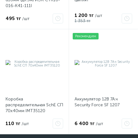
016-K41-111I
1 200 тг
/шт
495 тг
/шт
1 353 тг
Рекомендуем
Коробка
Аккумулятор 12В 7А.ч
распределительная SchE СП
Security Force SF 1207
70х40мм IMT35120
110 тг
6 400 тг
/шт
/шт