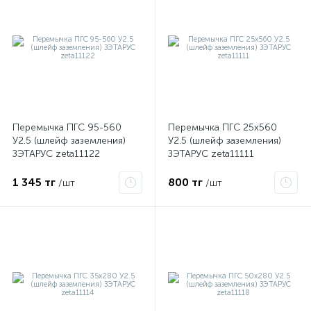
Перемычка ПГС 95-560
Перемычка ПГС 25х560
У2.5 (шлейф заземления)
У2.5 (шлейф заземления)
ЗЭТАРУС zeta11122
ЗЭТАРУС zeta11111
е
1 345 тг
800 тг
/шт
/шт
ые
ие