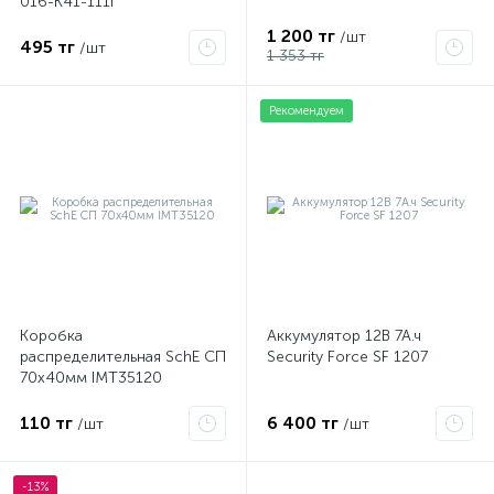
016-K41-111I
1 200 тг
/шт
495 тг
/шт
1 353 тг
Рекомендуем
Коробка
Аккумулятор 12В 7А.ч
распределительная SchE СП
Security Force SF 1207
70х40мм IMT35120
110 тг
6 400 тг
/шт
/шт
-13%