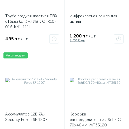
Труба гладкая жесткая ПВХ
Инфракрасная лампа для
d16мм (дл.3м) ИЭК CTR10-
цыплят
016-K41-111I
1 200 тг
/шт
495 тг
/шт
1 353 тг
Рекомендуем
Аккумулятор 12В 7А.ч
Коробка
Security Force SF 1207
распределительная SchE СП
70х40мм IMT35120