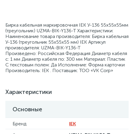
Бирка кабельная маркировочная IEK У-136 55х55х55мм
(треугольник) UZMA-BIK-Y136-T Характеристики:
Наименование товара производителя: Бирка кабельная
я
У-136 (треугольник 55х55х55 мм) IEK Артикул
производителя: UZMA-BIK-Y136-T
Произведено: Российская Федерация Диаметр кабеля
с: 1 мм Диаметр кабеля по: 300 мм Материал: Пластик
С текстовым полем: Да Исполнение: Форма карточки
Производитель: IEK . Поставщик: ТОО «VK Corp»
Характеристики
Основные
Бренд
IEK