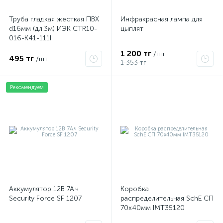
Труба гладкая жесткая ПВХ
Инфракрасная лампа для
d16мм (дл.3м) ИЭК CTR10-
цыплят
016-K41-111I
1 200 тг
/шт
495 тг
/шт
1 353 тг
Рекомендуем
Аккумулятор 12В 7А.ч
Коробка
Security Force SF 1207
распределительная SchE СП
70х40мм IMT35120