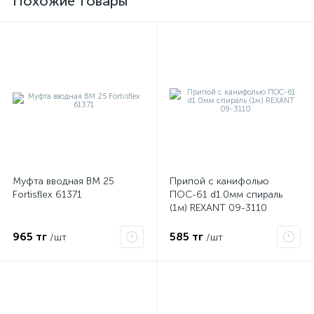
Похожие товары
Муфта вводная ВМ 25
Припой с канифолью
е
Fortisflex 61371
ПОС-61 d1.0мм спираль
(1м) REXANT 09-3110
ые
965 тг
585 тг
/шт
/шт
ие