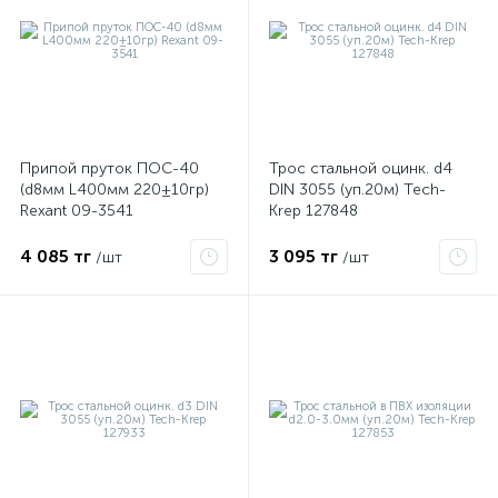
ые
Припой пруток ПОС-40
Трос стальной оцинк. d4
(d8мм L400мм 220±10гр)
DIN 3055 (уп.20м) Tech-
Rexant 09-3541
Krep 127848
4 085 тг
3 095 тг
/шт
/шт