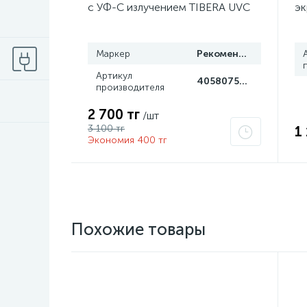
с УФ-С излучением TIBERA UVC
эк
T8 15W G13 4058075499201
се
Gr
Маркер
Рекомендуем
Артикул
4058075499201
производителя
2 700 тг
/шт
3 100 тг
1
Экономия 400 тг
Похожие товары