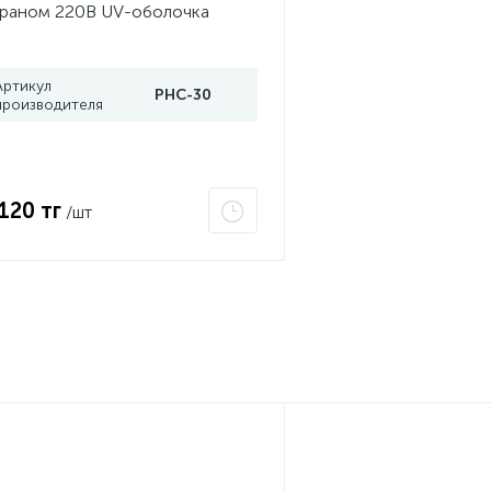
раном 220В UV-оболочка
ртификат 2Ex e IIC T6 Gc x
and Meyer PHC-30
Артикул
PHC-30
производителя
 120 тг
/шт