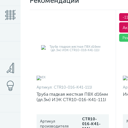
Рекомендации
-1
Ак
Ре
Артикул:
CTR10-016-K41-111I
Ар
Труба гладкая жесткая ПВХ d16мм
Ин
(дл.3м) ИЭК CTR10-016-K41-111I
CTR10-
Артикул
016-K41-
производителя