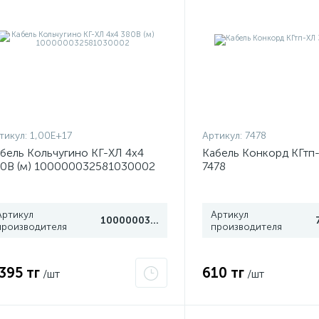
тикул:
1,00E+17
Артикул:
7478
бель Кольчугино КГ-ХЛ 4х4
Кабель Конкорд КГтп-
0В (м) 100000032581030002
7478
Артикул
Артикул
100000032581030002
производителя
производителя
 395 тг
610 тг
/шт
/шт