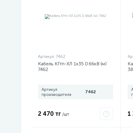
Артикул:
7462
Ар
Кабель КГтп-ХЛ 1х35 0.66кВ (м)
Ка
7462
38
Артикул
7462
производителя
2 470 тг
1
/шт