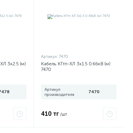
Артикул:
7470
ХЛ 3х2.5 (м)
Кабель КГтп-ХЛ 3х1.5 0.66кВ (м)
7470
Артикул
7478
7470
производителя
410 тг
/шт