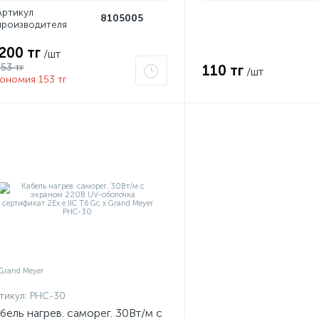
Артикул
8105005
производителя
 200 тг
/шт
353 тг
110 тг
/шт
ономия 153 тг
тикул:
PHC-30
бель нагрев. саморег. 30Вт/м с