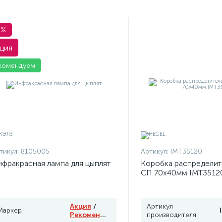
1%
ция
комендуем
тикул:
8105005
Артикул:
IMT35120
фракрасная лампа для цыплят
Коробка распределит
СП 70х40мм IMT3512
Акция
/
Артикул
Маркер
Рекомендуем
производителя