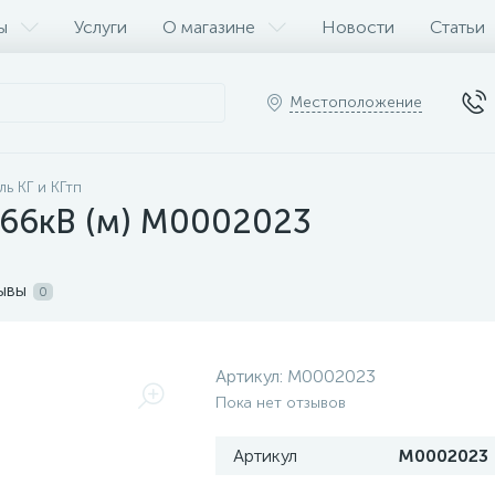
ы
Услуги
О магазине
Новости
Статьи
Местоположение
ль КГ и КГтп
0.66кВ (м) M0002023
ывы
0
Артикул:
M0002023
Пока нет отзывов
Артикул
M0002023