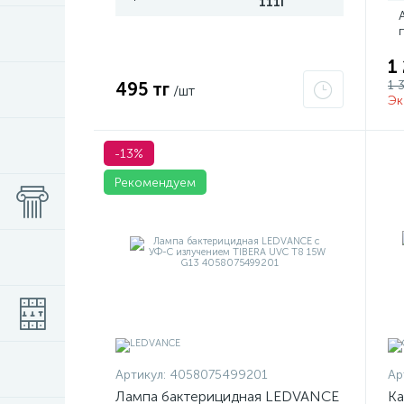
111I
1
1 
495 тг
/шт
Эк
-13%
Рекомендуем
Артикул:
4058075499201
Ар
Лампа бактерицидная LEDVANCE
Ка