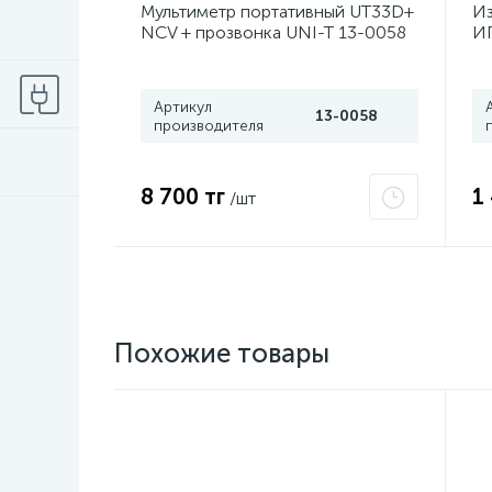
Мультиметр портативный UT33D+
Из
NCV + прозвонка UNI-T 13-0058
ИП
Р
Артикул
13-0058
производителя
8 700 тг
1
/шт
Похожие товары