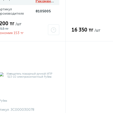
Рекомендуем
Артикул
8105005
производителя
 200 тг
/шт
353 тг
16 350 тг
/шт
ономия 153 тг
тикул:
ЗС000030078