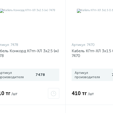
тикул:
7478
Артикул:
7470
бель Конкорд КГтп-ХЛ 3х2.5 (м)
Кабель КГтп-ХЛ 3х1.5 
78
7470
Артикул
Артикул
7478
производителя
производителя
10 тг
410 тг
/шт
/шт