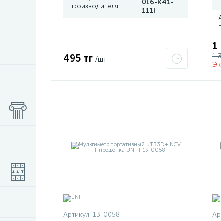
016-K41-
производителя
111I
1
1 
495 тг
/шт
Эк
Артикул:
13-0058
Ар