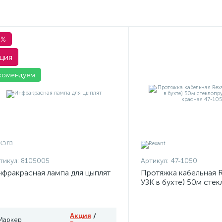
1%
ция
комендуем
тикул:
8105005
Артикул:
47-1050
фракрасная лампа для цыплят
Протяжка кабельная R
УЗК в бухте) 50м сте
d3.5мм красная 47-10
Акция
/
Маркер