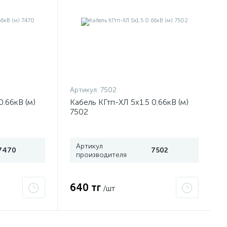
Артикул:
7502
0.66кВ (м)
Кабель КГтп-ХЛ 5х1.5 0.66кВ (м)
7502
Артикул
7470
7502
производителя
640 тг
/шт