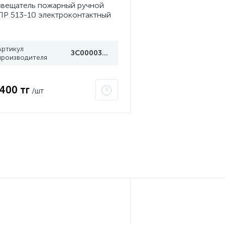
вещатель пожарный ручной
Р 513-10 электроконтактный
убеж
Артикул
ЗС000030078
производителя
 400 тг
/шт