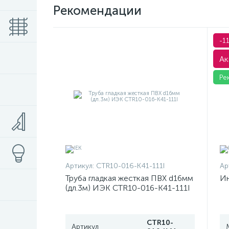
Рекомендации
-1
Ак
Ре
Артикул:
CTR10-016-K41-111I
Ар
Труба гладкая жесткая ПВХ d16мм
Ин
(дл.3м) ИЭК CTR10-016-K41-111I
CTR10-
Артикул