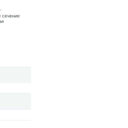
т
е сечение
ая