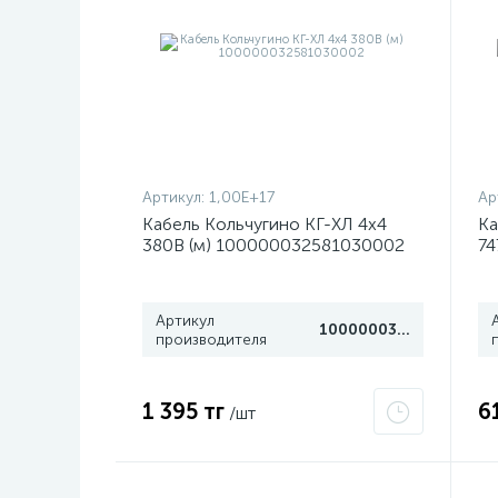
Артикул:
1,00E+17
Ар
Кабель Кольчугино КГ-ХЛ 4х4
Ка
380В (м) 100000032581030002
74
Артикул
100000032581030002
производителя
1 395 тг
6
/шт