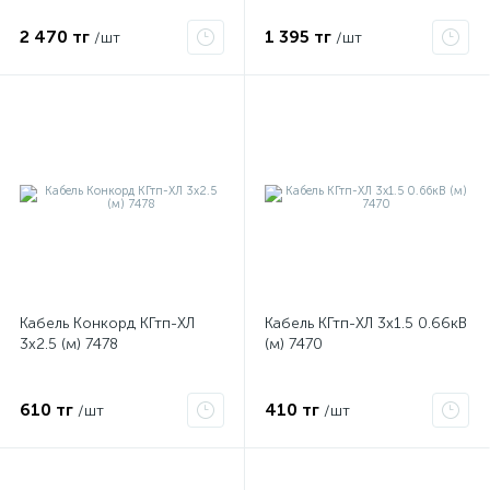
2 470 тг
1 395 тг
/шт
/шт
е
Кабель Конкорд КГтп-ХЛ
Кабель КГтп-ХЛ 3х1.5 0.66кВ
3х2.5 (м) 7478
(м) 7470
ые
610 тг
410 тг
/шт
/шт
ие