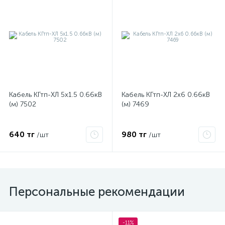
ые
Кабель КГтп-ХЛ 5х1.5 0.66кВ
Кабель КГтп-ХЛ 2х6 0.66кВ
(м) 7502
(м) 7469
640 тг
980 тг
/шт
/шт
Персональные рекомендации
-11%