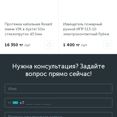
Протяжка кабельная Rexant
Извещатель пожарный
(мини УЗК в бухте) 50м
ручной ИПР 513-10
стеклопруток d3.5мм
электроконтактный Рубеж
красная 47-1050
16 350 тг
1 400 тг
/шт
/шт
Нужна консультация? Задайте
вопрос прямо сейчас!
+7