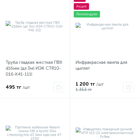
Акция
Рекомендуем
Труба гладкая жесткая ПВХ
Инфракрасная лампа для
d16мм (дл.3м) ИЭК CTR10-
цыплят
016-K41-111I
1 200 тг
/шт
495 тг
/шт
1 353 тг