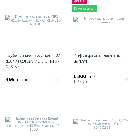
Акция
Рекомендуем
Труба гладкая жесткая ПВХ
Инфракрасная лампа для
d16мм (дл.3м) ИЭК CTR10-
цыплят
016-K41-111I
1 200 тг
/шт
495 тг
/шт
1 353 тг