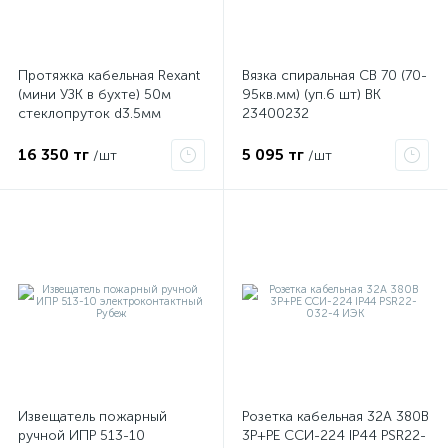
Протяжка кабельная Rexant
Вязка спиральная СВ 70 (70-
(мини УЗК в бухте) 50м
95кв.мм) (уп.6 шт) ВК
стеклопруток d3.5мм
23400232
красная 47-1050
16 350 тг
5 095 тг
/шт
/шт
Извещатель пожарный
Розетка кабельная 32А 380В
ручной ИПР 513-10
3P+PЕ ССИ-224 IP44 PSR22-