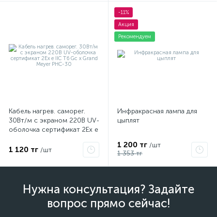
-11%
Акция
Рекомендуем
Кабель нагрев. саморег.
Инфракрасная лампа для
30Вт/м с экраном 220В UV-
цыплят
оболочка сертификат 2Ex e
IIC T6 Gc x Grand Meyer
1 200 тг
/шт
PHC-30
1 120 тг
/шт
1 353 тг
Нужна консультация? Задайте
вопрос прямо сейчас!