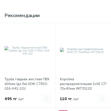
Рекомендации
Труба гладкая жесткая ПВХ
Коробка
d16мм (дл.3м) ИЭК CTR10-
распределительная SchE СП
016-K41-111I
70х40мм IMT35120
495 тг
110 тг
/шт
/шт