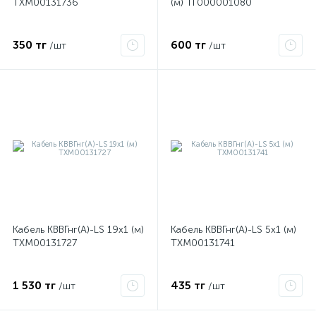
ТХМ00131736
(м) ТГ000001080
350 тг
600 тг
ые
/шт
/шт
Кабель КВВГнг(А)-LS 19х1 (м)
Кабель КВВГнг(А)-LS 5х1 (м)
ТХМ00131727
ТХМ00131741
1 530 тг
435 тг
/шт
/шт