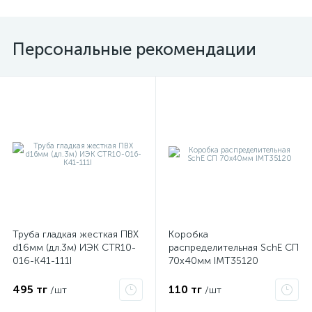
Персональные рекомендации
Труба гладкая жесткая ПВХ
Коробка
d16мм (дл.3м) ИЭК CTR10-
распределительная SchE СП
016-K41-111I
70х40мм IMT35120
495 тг
110 тг
/шт
/шт