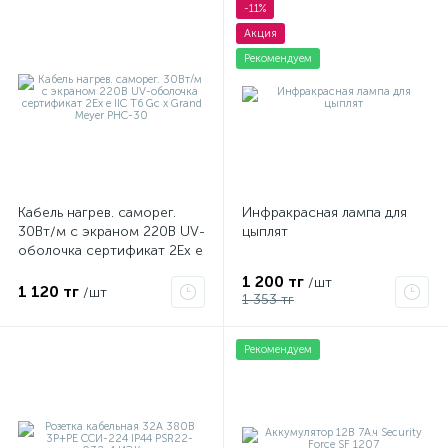
-11%
Акция
Рекомендуем
Кабель нагрев. саморег.
Инфракрасная лампа для
30Вт/м с экраном 220В UV-
цыплят
оболочка сертификат 2Ex e
IIC T6 Gc x Grand Meyer
1 200 тг
/шт
PHC-30
1 120 тг
/шт
1 353 тг
Рекомендуем