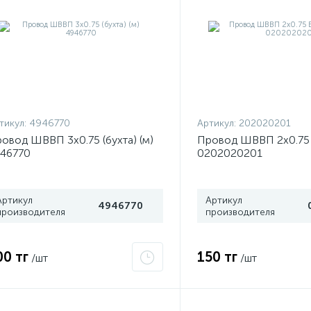
тикул:
4946770
Артикул:
202020201
овод ШВВП 3х0.75 (бухта) (м)
Провод ШВВП 2х0.75 Б
46770
0202020201
Артикул
Артикул
4946770
производителя
производителя
00 тг
150 тг
/шт
/шт