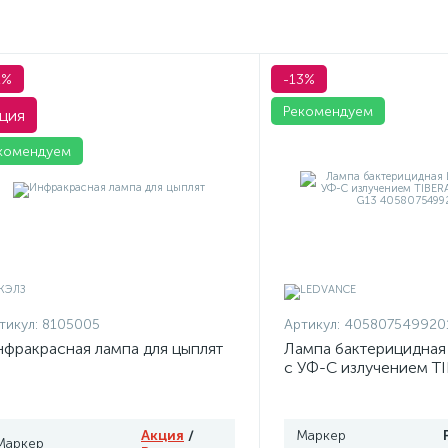
1%
-13%
Рекомендуем
ция
комендуем
тикул:
8105005
Артикул:
405807549920
фракрасная лампа для цыплят
Лампа бактерицидна
с УФ-С излучением T
T8 15W G13 4058075
Акция
/
Маркер
Маркер