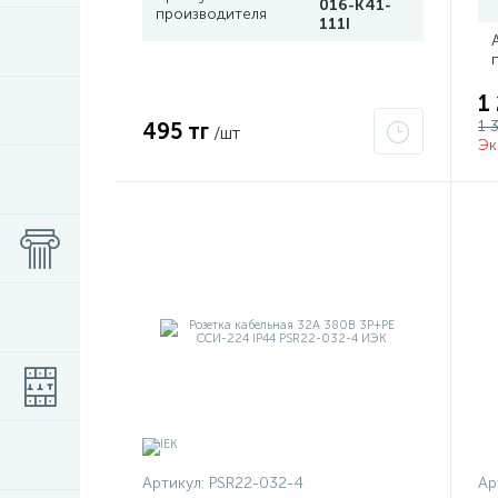
016-K41-
производителя
111I
1
1 
495 тг
/шт
Эк
Артикул:
PSR22-032-4
Ар