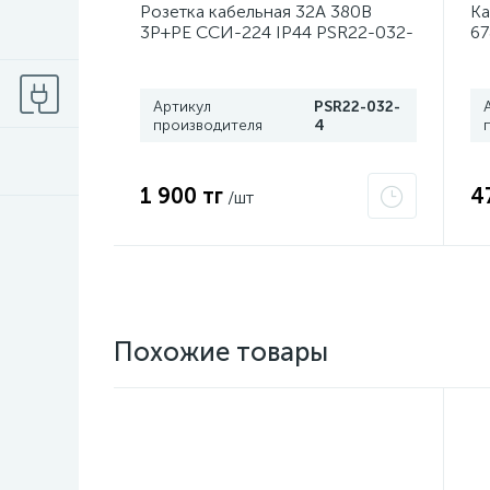
Розетка кабельная 32А 380В
Ка
3P+PЕ ССИ-224 IP44 PSR22-032-
67
4 ИЭК
Артикул
PSR22-032-
производителя
4
1 900 тг
4
/шт
Похожие товары