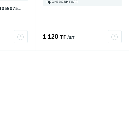
производителя
4058075499201
1 120 тг
/шт