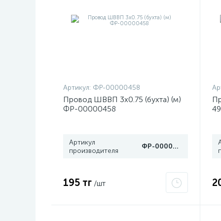
Артикул:
ФР-00000458
Ар
Провод ШВВП 3х0.75 (бухта) (м)
Пр
ФР-00000458
49
Артикул
ФР-00000458
производителя
195 тг
2
/шт