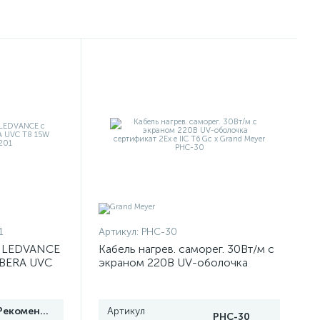
1
Артикул:
PHC-30
я LEDVANCE
Кабель нагрев. саморег. 30Вт/м с
IBERA UVC
экраном 220В UV-оболочка
499201
сертификат 2Ex e IIC T6 Gc x
Grand Meyer PHC-30
Рекомендуем
Артикул
PHC-30