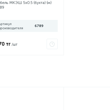
бель МКЭШ 5х0.5 (бухта) (м)
89
Артикул
6789
производителя
70 тг
/шт