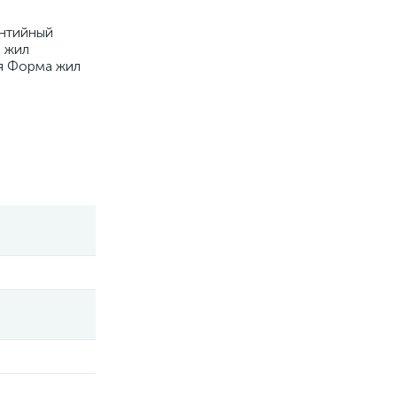
антийный
л жил
я Форма жил