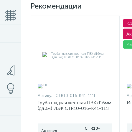
Рекомендации
-1
Ак
Ре
Артикул:
CTR10-016-K41-111I
Ар
Труба гладкая жесткая ПВХ d16мм
Ин
(дл.3м) ИЭК CTR10-016-K41-111I
CTR10-
Артикул