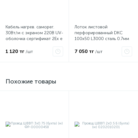
Кабель нагрев. саморег.
Лоток листовой
30Вт/м с экраном 220В UV-
перфорированный DKC
оболочка сертификат 2Ex e
100х50 L3000 сталь 0.7мм
IIC T6 Gc x Grand Meyer
35262
PHC-30
1 120 тг
7 050 тг
/шт
/шт
Похожие товары