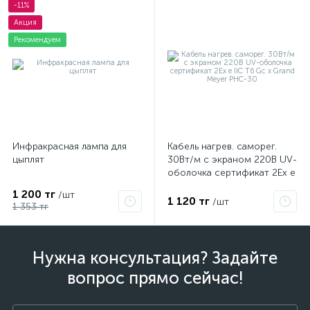
-11%
Акция
Рекомендуем
Инфракрасная лампа для
Кабель нагрев. саморег.
цыплят
30Вт/м с экраном 220В UV-
оболочка сертификат 2Ex e
IIC T6 Gc x Grand Meyer
1 200 тг
/шт
PHC-30
1 120 тг
/шт
1 353 тг
Нужна консультация? Задайте
вопрос прямо сейчас!