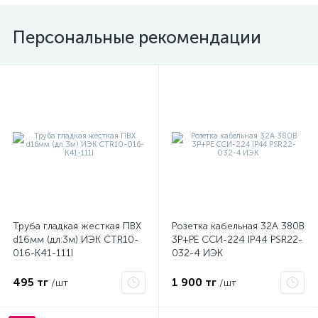
Персональные рекомендации
Труба гладкая жесткая ПВХ
Розетка кабельная 32А 380В
d16мм (дл.3м) ИЭК CTR10-
3P+PЕ ССИ-224 IP44 PSR22-
016-K41-111I
032-4 ИЭК
495 тг
1 900 тг
/шт
/шт