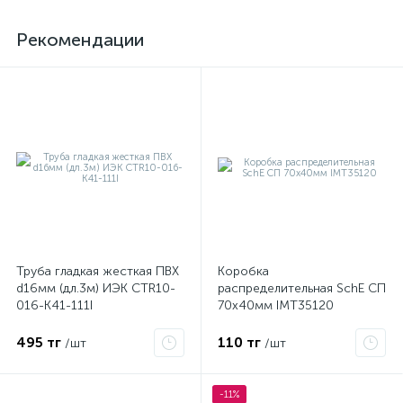
Рекомендации
Труба гладкая жесткая ПВХ
Коробка
d16мм (дл.3м) ИЭК CTR10-
распределительная SchE СП
016-K41-111I
70х40мм IMT35120
495 тг
110 тг
/шт
/шт
-11%