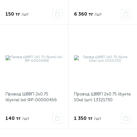
150 тг
6 360 тг
/шт
/шт
ые
Провод ШВВП 2х0.75
Провод ШВВП 2х0.75 (бухта
(бухта) (м) ФР-00000456
10м) (шт) 13321730
140 тг
1 350 тг
/шт
/шт