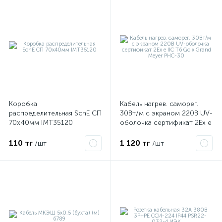
Коробка
Кабель нагрев. саморег.
распределительная SchE СП
30Вт/м с экраном 220В UV-
70х40мм IMT35120
оболочка сертификат 2Ex e
IIC T6 Gc x Grand Meyer
PHC-30
110 тг
1 120 тг
/шт
/шт