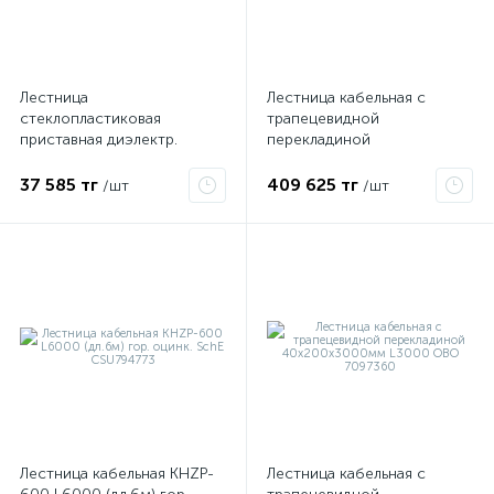
Лестница
Лестница кабельная с
стеклопластиковая
трапецевидной
приставная диэлектр.
перекладиной
ЛСПД-2.0 Евро Диэлектрик
40х500х3000мм L3000
Д413713
OBO 7097366
37 585 тг
409 625 тг
/шт
/шт
е
ые
Лестница кабельная KHZP-
Лестница кабельная с
ие