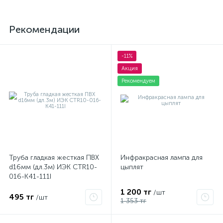
Рекомендации
-11%
Акция
Рекомендуем
Труба гладкая жесткая ПВХ
Инфракрасная лампа для
d16мм (дл.3м) ИЭК CTR10-
цыплят
016-K41-111I
1 200 тг
/шт
495 тг
/шт
1 353 тг