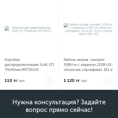
Коробка
Кабель нагрев. саморег.
распределительная SchE СП
30Вт/м с экраном 220В UV-
70х40мм IMT35120
оболочка сертификат 2Ex e
IIC T6 Gc x Grand Meyer
PHC-30
110 тг
1 120 тг
/шт
/шт
Нужна консультация? Задайте
вопрос прямо сейчас!