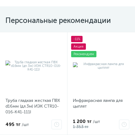
Персональные рекомендации
-11%
Акция
Рекомендуем
Труба гладкая жесткая ПВХ
Инфракрасная лампа для
d16мм (дл.3м) ИЭК CTR10-
цыплят
016-K41-111I
1 200 тг
/шт
495 тг
/шт
1 353 тг