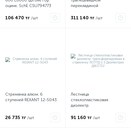
600 L6000 (дл.6м) гор.
трапецевидной
оцинк. SchE CSU794773
перекладиной
40х200х3000мм L3000
OBO 7097360
106 470 тг
311 140 тг
/шт
/шт
ые
Стремянка алюм. 6
Лестница
ступеней REXANT 12-5043
стеклопластиковая
диэлектр.
трансформируемая в
стремянку ЛСПТД-1.5
26 735 тг
91 160 тг
/шт
/шт
Диэлектрик Д413732