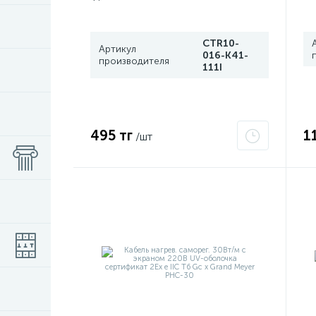
CTR10-
Артикул
016-K41-
производителя
111I
495 тг
1
/шт