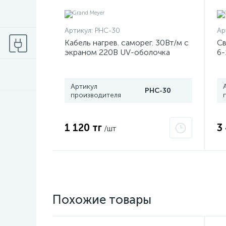
Артикул:
PHC-30
Ар
Кабель нагрев. саморег. 30Вт/м с
Св
экраном 220В UV-оболочка
6-
сертификат 2Ex e IIC T6 Gc x
«М
Grand Meyer PHC-30
Б
Артикул
PHC-30
производителя
1 120 тг
3
/шт
Похожие товары