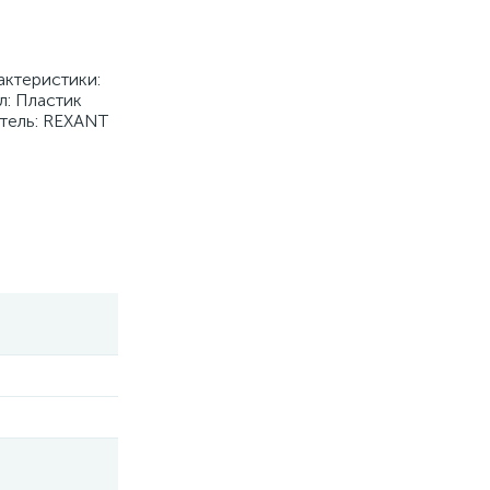
актеристики:
л: Пластик
итель: REXANT