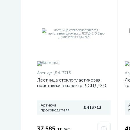
Артикул:
Д413713
Ар
Лестница стеклопластиковая
Ле
приставная диэлектр. ЛСПД-2.0
тр
Евро Диэлектрик Д413713
4
70
Артикул
Д413713
производителя
37 585 тг
4
/шт