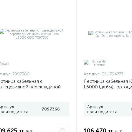
тикул:
7097366
Артикул:
CSU794773
стница кабельная с
Лестница кабельная 
апецевидной перекладиной
L6000 (дл.6м) гор. оц
0х500х3000мм L3000 OBO
CSU794773
97366
Артикул
Артикул
7097366
производителя
производителя
09 625 тг
106 470 тг
/шт
/шт