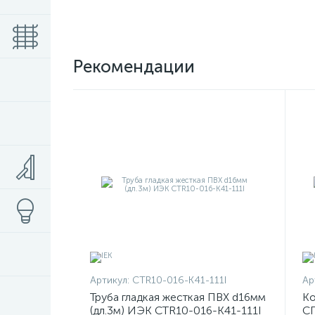
Рекомендации
Артикул:
CTR10-016-K41-111I
Ар
Труба гладкая жесткая ПВХ d16мм
Ко
(дл.3м) ИЭК CTR10-016-K41-111I
СП