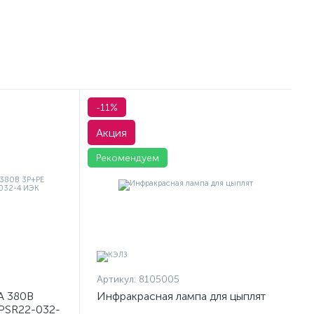
-11%
Акция
Рекомендуем
Артикул:
8105005
А 380В
Инфракрасная лампа для цыплят
PSR22-032-