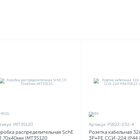
тикул:
IMT35120
Артикул:
PSR22-032-4
робка распределительная SchE
Розетка кабельная 32
 70х40мм IMT35120
3P+PЕ ССИ-224 IP44 