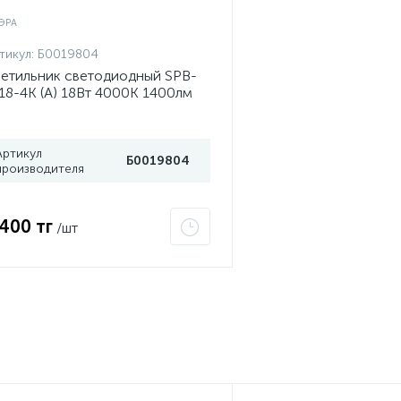
тикул:
Б0019804
етильник светодиодный SPB-
18-4K (A) 18Вт 4000К 1400лм
едуза» 335х98мм ЭРА
0019804
Артикул
Б0019804
производителя
 400 тг
/шт