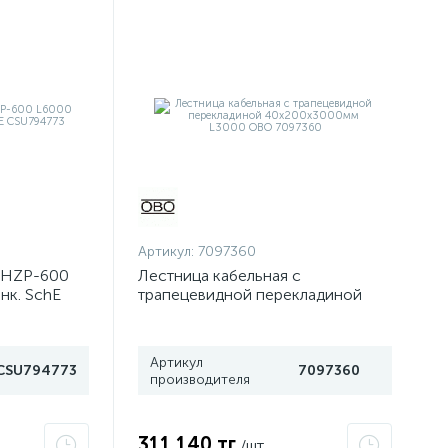
Артикул:
7097360
KHZP-600
Лестница кабельная с
инк. SchE
трапецевидной перекладиной
40х200х3000мм L3000 OBO
7097360
Артикул
CSU794773
7097360
производителя
311 140 тг
/шт