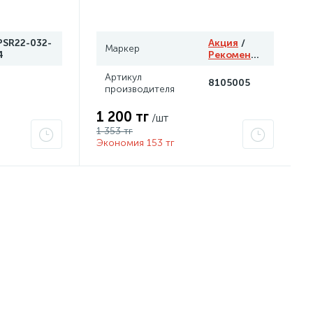
PSR22-032-
Акция
/
Маркер
4
Рекомендуем
Артикул
8105005
производителя
1 200 тг
/шт
1 353 тг
Экономия 153 тг