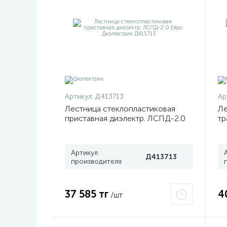
Артикул:
Д413713
Ар
Лестница стеклопластиковая
Ле
приставная диэлектр. ЛСПД-2.0
тр
Евро Диэлектрик Д413713
4
70
Артикул
Д413713
производителя
37 585 тг
4
/шт