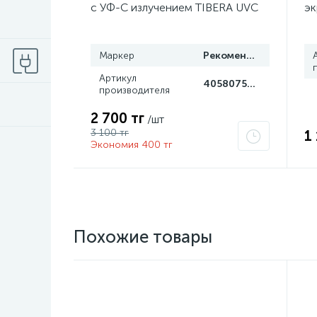
с УФ-С излучением TIBERA UVC
эк
T8 15W G13 4058075499201
се
Gr
Маркер
Рекомендуем
Артикул
4058075499201
производителя
2 700 тг
/шт
3 100 тг
1
Экономия 400 тг
Похожие товары