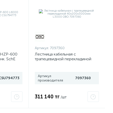
Артикул:
7097360
KHZP-600
Лестница кабельная с
инк. SchE
трапецевидной перекладиной
40х200х3000мм L3000 OBO
7097360
Артикул
CSU794773
7097360
производителя
311 140 тг
/шт