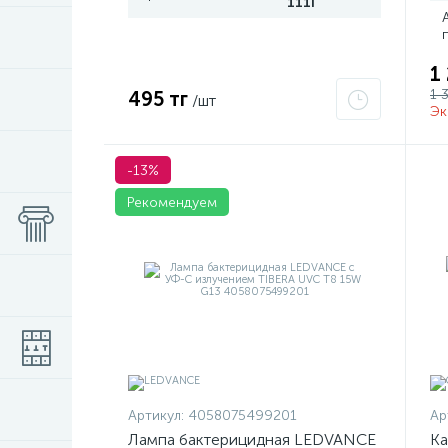
111I
1
1 
495 тг
/шт
Эк
-13%
Рекомендуем
Артикул:
4058075499201
Ар
Лампа бактерицидная LEDVANCE
Ка