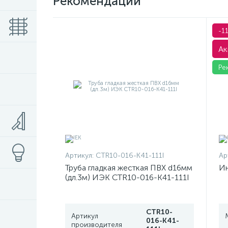
Рекомендации
-1
Ак
Ре
Артикул:
CTR10-016-K41-111I
Ар
Труба гладкая жесткая ПВХ d16мм
Ин
(дл.3м) ИЭК CTR10-016-K41-111I
CTR10-
Артикул
016-K41-
производителя