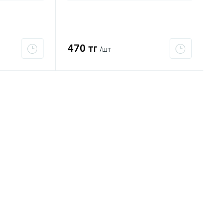
470 тг
/шт