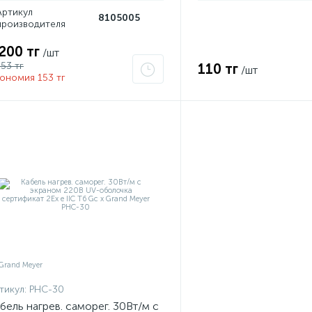
Артикул
8105005
производителя
 200 тг
/шт
353 тг
110 тг
/шт
ономия 153 тг
тикул:
PHC-30
бель нагрев. саморег. 30Вт/м с