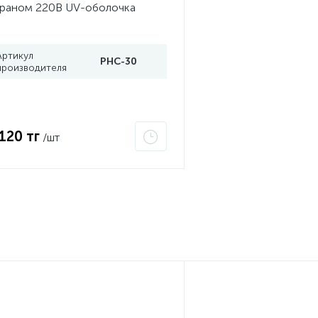
раном 220В UV-оболочка
ртификат 2Ex e IIC T6 Gc x
and Meyer PHC-30
Артикул
PHC-30
производителя
 120 тг
/шт