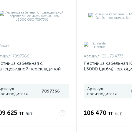
тикул:
7097366
Артикул:
CSU794773
стница кабельная с
Лестница кабельная 
апецевидной перекладиной
L6000 (дл.6м) гор. оц
0х500х3000мм L3000 OBO
CSU794773
97366
Артикул
Артикул
7097366
производителя
производителя
09 625 тг
106 470 тг
/шт
/шт