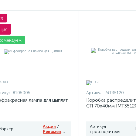
1%
ция
комендуем
тикул:
8105005
Артикул:
IMT35120
фракрасная лампа для цыплят
Коробка распределит
СП 70х40мм IMT3512
Акция
/
Артикул
Маркер
Рекомендуем
производителя