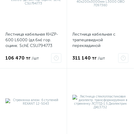
ые
Лестница кабельная KHZP-
Лестница кабельная с
600 L6000 (дл.6м) гор.
трапецевидной
оцинк. SchE CSU794773
перекладиной
40х200х3000мм L3000
OBO 7097360
106 470 тг
311 140 тг
/шт
/шт