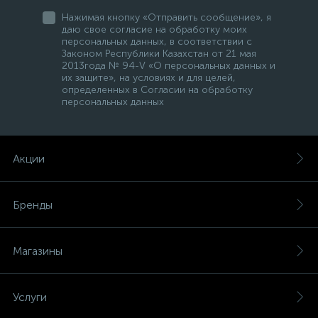
Нажимая кнопку «Отправить сообщение», я
даю свое согласие на обработку моих
персональных данных, в соответствии с
Законом Республики Казахстан от 21 мая
2013года № 94-V «О персональных данных и
их защите», на условиях и для целей,
определенных в Согласии на обработку
персональных данных
Акции
Бренды
Магазины
Услуги