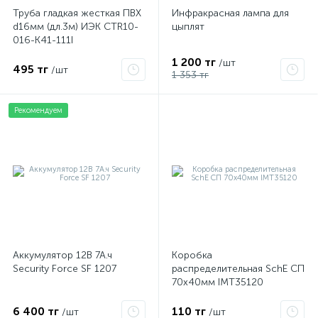
Труба гладкая жесткая ПВХ
Инфракрасная лампа для
d16мм (дл.3м) ИЭК CTR10-
цыплят
016-K41-111I
1 200 тг
/шт
495 тг
/шт
1 353 тг
Рекомендуем
Аккумулятор 12В 7А.ч
Коробка
Security Force SF 1207
распределительная SchE СП
70х40мм IMT35120
6 400 тг
110 тг
/шт
/шт