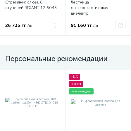
Стремянка алюм. 6
Лестница
ступеней REXANT 12-5043
стеклопластиковая
диэлектр.
трансформируемая в
стремянку ЛСПТД-1.5
26 735 тг
91 160 тг
/шт
/шт
Диэлектрик Д413732
Персональные рекомендации
-11%
Акция
Рекомендуем