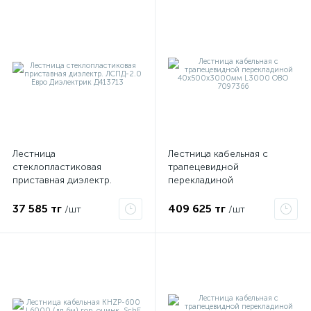
Лестница
Лестница кабельная с
стеклопластиковая
трапецевидной
е
приставная диэлектр.
перекладиной
ЛСПД-2.0 Евро Диэлектрик
40х500х3000мм L3000
Д413713
OBO 7097366
37 585 тг
409 625 тг
/шт
/шт
ые
ие