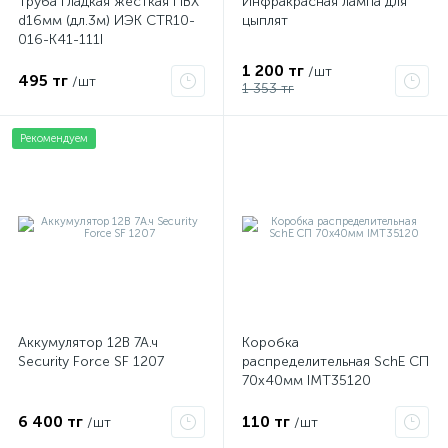
Труба гладкая жесткая ПВХ
Инфракрасная лампа для
d16мм (дл.3м) ИЭК CTR10-
цыплят
016-K41-111I
1 200 тг
/шт
495 тг
/шт
1 353 тг
Рекомендуем
Аккумулятор 12В 7А.ч
Коробка
Security Force SF 1207
распределительная SchE СП
70х40мм IMT35120
6 400 тг
110 тг
/шт
/шт