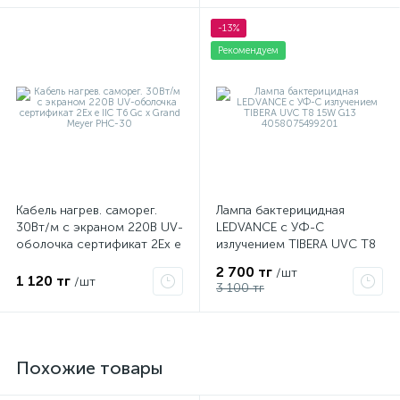
-13%
Рекомендуем
Кабель нагрев. саморег.
Лампа бактерицидная
30Вт/м с экраном 220В UV-
LEDVANCE с УФ-С
оболочка сертификат 2Ex e
излучением TIBERA UVC T8
IIC T6 Gc x Grand Meyer
15W G13 4058075499201
2 700 тг
/шт
PHC-30
1 120 тг
/шт
3 100 тг
Похожие товары