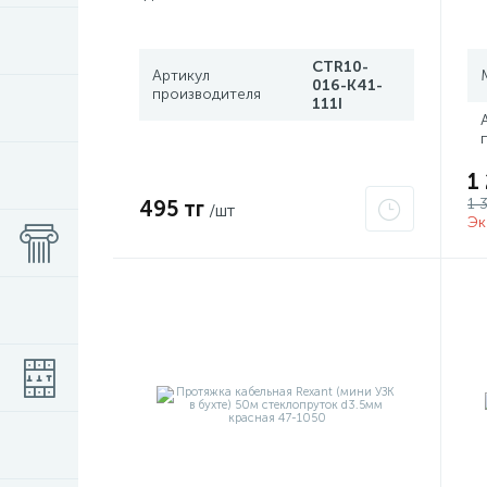
CTR10-
Артикул
016-K41-
производителя
111I
1
1 
495 тг
/шт
Эк