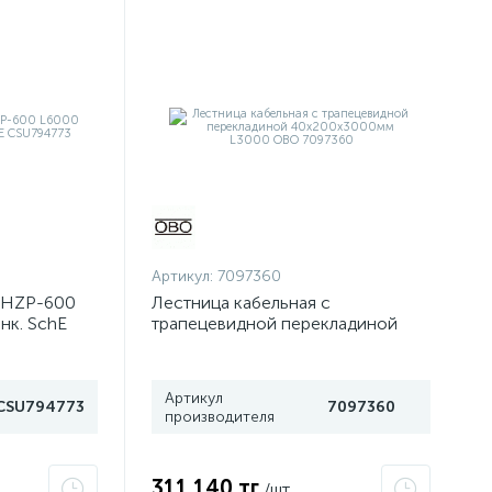
Артикул:
7097360
KHZP-600
Лестница кабельная с
инк. SchE
трапецевидной перекладиной
40х200х3000мм L3000 OBO
7097360
Артикул
CSU794773
7097360
производителя
311 140 тг
/шт