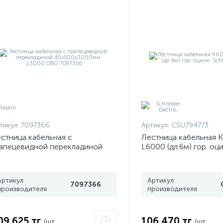
тикул:
7097366
Артикул:
CSU794773
стница кабельная с
Лестница кабельная 
апецевидной перекладиной
L6000 (дл.6м) гор. оц
0х500х3000мм L3000 OBO
CSU794773
97366
Артикул
Артикул
7097366
производителя
производителя
09 625 тг
106 470 тг
/шт
/шт