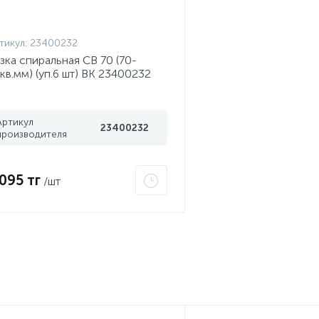
тикул:
23400232
зка спиральная СВ 70 (70-
кв.мм) (уп.6 шт) ВК 23400232
Артикул
23400232
производителя
 095 тг
/шт