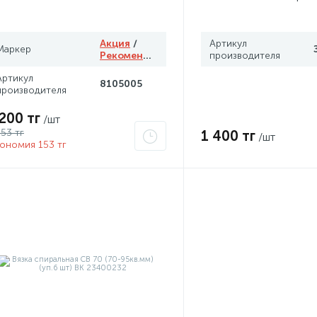
Рубеж
Акция
/
Артикул
Маркер
Рекомендуем
производителя
Артикул
8105005
производителя
 200 тг
/шт
353 тг
1 400 тг
/шт
ономия 153 тг