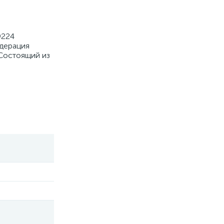
9224
едерация
 Состоящий из