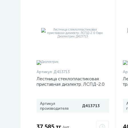
Артикул:
Д413713
Ар
Лестница стеклопластиковая
Ле
приставная диэлектр. ЛСПД-2.0
тр
Евро Диэлектрик Д413713
4
70
Артикул
Д413713
производителя
37 585 тг
4
/шт