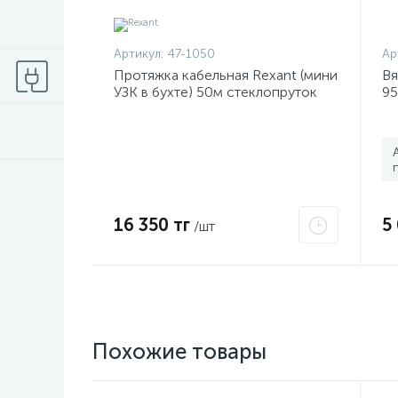
Артикул:
47-1050
Ар
Протяжка кабельная Rexant (мини
Вя
УЗК в бухте) 50м стеклопруток
95
d3.5мм красная 47-1050
16 350 тг
5
/шт
Похожие товары