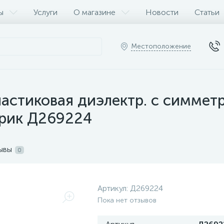
ы
Услуги
О магазине
Новости
Статьи
Местоположение
астиковая диэлектр. с симмет
трик Д269224
ывы
0
Артикул:
Д269224
Пока нет отзывов