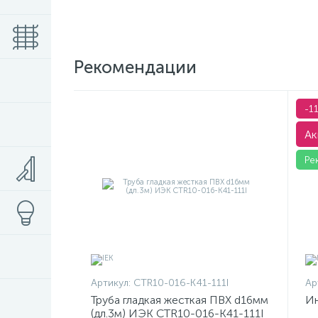
Рекомендации
-1
Ак
Ре
Артикул:
CTR10-016-K41-111I
Ар
Труба гладкая жесткая ПВХ d16мм
Ин
(дл.3м) ИЭК CTR10-016-K41-111I