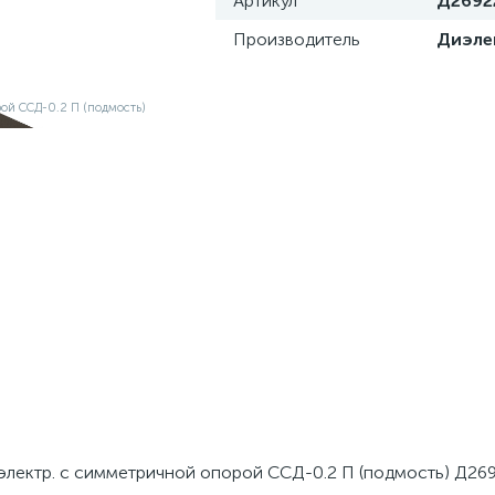
Артикул
Д2692
Производитель
Диэле
электр. с симметричной опорой ССД-0.2 П (подмость) Д26