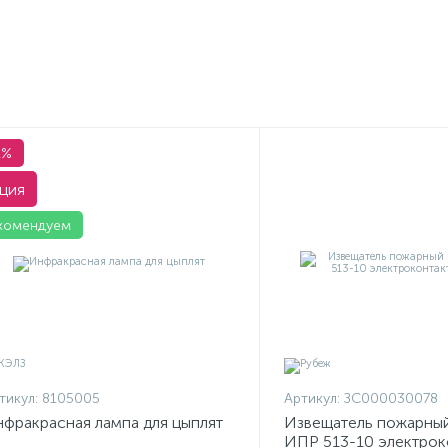
1%
ция
комендуем
тикул:
8105005
Артикул:
ЗС000030078
фракрасная лампа для цыплят
Извещатель пожарны
ИПР 513-10 электрок