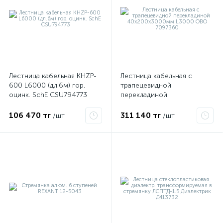
ые
Лестница кабельная KHZP-
Лестница кабельная с
600 L6000 (дл.6м) гор.
трапецевидной
оцинк. SchE CSU794773
перекладиной
40х200х3000мм L3000
OBO 7097360
106 470 тг
311 140 тг
/шт
/шт