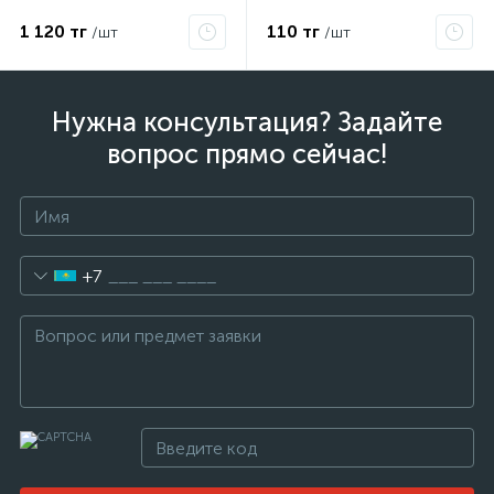
IIC T6 Gc x Grand Meyer
PHC-30
1 120 тг
110 тг
/шт
/шт
Нужна консультация? Задайте
вопрос прямо сейчас!
+7