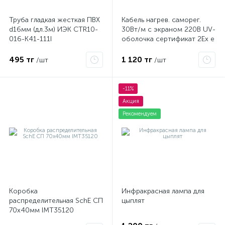
Труба гладкая жесткая ПВХ
Кабель нагрев. саморег.
d16мм (дл.3м) ИЭК CTR10-
30Вт/м с экраном 220В UV-
016-K41-111I
оболочка сертификат 2Ex e
IIC T6 Gc x Grand Meyer
PHC-30
495 тг
1 120 тг
/шт
/шт
-11%
Акция
Рекомендуем
Коробка
Инфракрасная лампа для
распределительная SchE СП
цыплят
70х40мм IMT35120