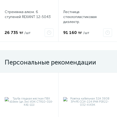
Стремянка алюм. 6
Лестница
ступеней REXANT 12-5043
стеклопластиковая
диэлектр.
трансформируемая в
стремянку ЛСПТД-1.5
26 735 тг
91 160 тг
/шт
/шт
Диэлектрик Д413732
Персональные рекомендации