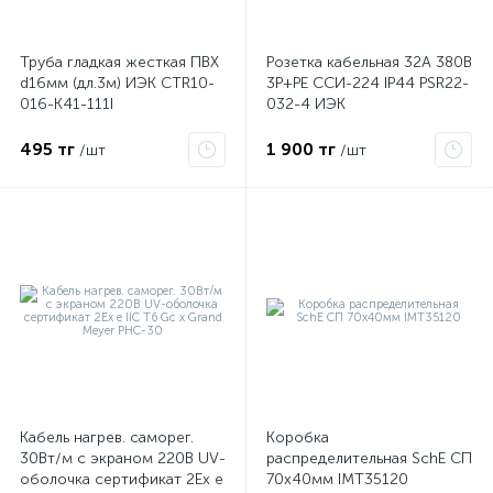
Труба гладкая жесткая ПВХ
Розетка кабельная 32А 380В
d16мм (дл.3м) ИЭК CTR10-
3P+PЕ ССИ-224 IP44 PSR22-
016-K41-111I
032-4 ИЭК
495 тг
1 900 тг
/шт
/шт
Кабель нагрев. саморег.
Коробка
30Вт/м с экраном 220В UV-
распределительная SchE СП
оболочка сертификат 2Ex e
70х40мм IMT35120