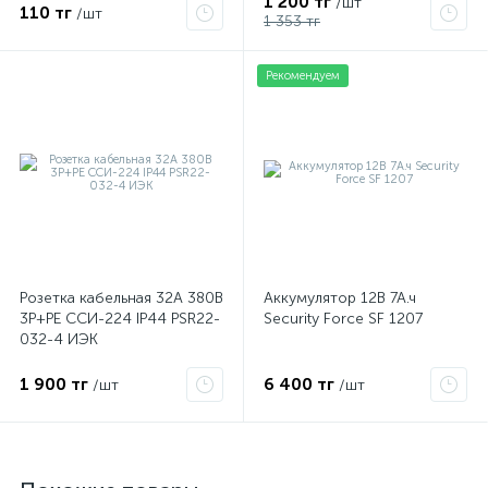
1 200 тг
/шт
110 тг
/шт
1 353 тг
Рекомендуем
Розетка кабельная 32А 380В
Аккумулятор 12В 7А.ч
3P+PЕ ССИ-224 IP44 PSR22-
Security Force SF 1207
032-4 ИЭК
1 900 тг
6 400 тг
/шт
/шт