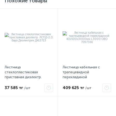
Похожие товары
е
Лестница
Лестница кабельная с
стеклопластиковая
трапецевидной
приставная диэлектр.
перекладиной
ЛСПД-2.0 Евро Диэлектрик
40х500х3000мм L3000
ые
Д413713
OBO 7097366
37 585 тг
409 625 тг
/шт
/шт
ие